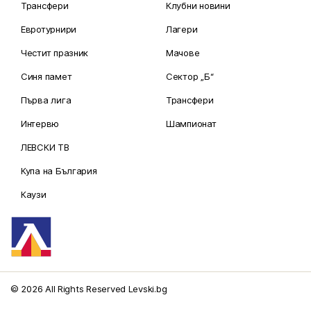
Трансфери
Клубни новини
Евротурнири
Лагери
Честит празник
Мачове
Синя памет
Сектор „Б“
Първа лига
Трансфери
Интервю
Шампионат
ЛЕВСКИ ТВ
Купа на България
Каузи
© 2026 All Rights Reserved Levski.bg