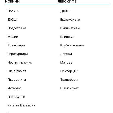
НОВИНИ
ЛЕВСКИ ТВ
Новини
ДЮШ
ДЮШ
Ексклузивно
Подготовка
Инициативи
Медии
Клипове
Трансфери
Клубни новини
Евротурнири
Лагери
Честит празник
Мачове
Синя памет
Сектор „Б“
Първа лига
Трансфери
Интервю
Шампионат
ЛЕВСКИ ТВ
Купа на България