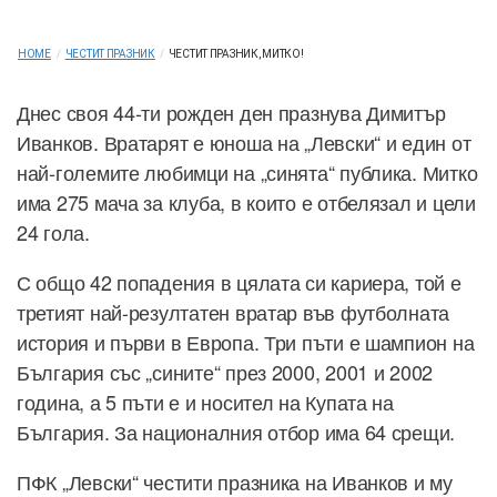
HOME
/
ЧЕСТИТ ПРАЗНИК
/
ЧЕСТИТ ПРАЗНИК, МИТКО!
Днес своя 44-ти рожден ден празнува Димитър
Иванков. Вратарят е юноша на „Левски“ и един от
най-големите любимци на „синята“ публика. Митко
има 275 мача за клуба, в които е отбелязал и цели
24 гола.
С общо 42 попадения в цялата си кариера, той е
третият най-резултатен вратар във футболната
история и първи в Европа. Три пъти е шампион на
България със „сините“ през 2000, 2001 и 2002
година, а 5 пъти е и носител на Купата на
България. За националния отбор има 64 срещи.
ПФК „Левски“ честити празника на Иванков и му