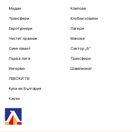
Медии
Клипове
Трансфери
Клубни новини
Евротурнири
Лагери
Честит празник
Мачове
Синя памет
Сектор „Б“
Първа лига
Трансфери
Интервю
Шампионат
ЛЕВСКИ ТВ
Купа на България
Каузи