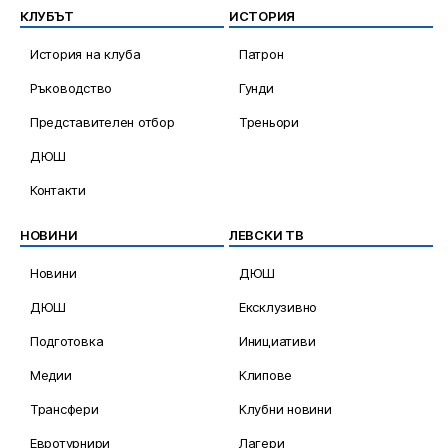
КЛУБЪТ
ИСТОРИЯ
История на клуба
Патрон
Ръководство
Гунди
Представителен отбор
Треньори
ДЮШ
Контакти
НОВИНИ
ЛЕВСКИ ТВ
Новини
ДЮШ
ДЮШ
Ексклузивно
Подготовка
Инициативи
Медии
Клипове
Трансфери
Клубни новини
Евротурнири
Лагери