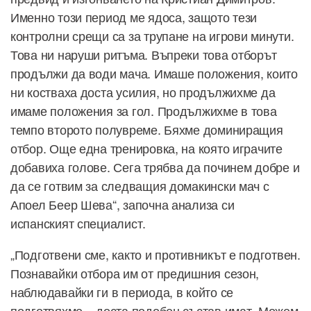
Именно този период ме ядоса, защото тези
контролни срещи са за трупане на игрови минути.
Това ни наруши ритъма. Въпреки това отборът
продължи да води мача. Имаше положения, които
ни костваха доста усилия, но продължихме да
имаме положения за гол. Продължихме в това
темпо второто полувреме. Бяхме доминиращия
отбор. Още една тренировка, на която играчите
добавиха голове. Сега трябва да починем добре и
да се готвим за следващия домакински мач с
Апоел Беер Шева“, започна анализа си
испанският специалист.
„Подготвени сме, както и противникът е подготвен.
Познавайки отбора им от предишния сезон,
наблюдавайки ги в периода, в който се
подготвяхме – доста подобен състав имат. Можем