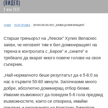
(ВИДЕО)
3 юли 2025
HOME
/
ПОДГОТОВКА
/
ХУЛИО ВЕЛАСКЕС: „БЯХМЕ ДОМИНИРАЩИЯТ...
Старши треньорът на „Левски“ Хулио Веласкес
заяви, че неговият тим е бил доминиращият на
терена в контролата с „Берое“ и „сините“ е
трябвало да вкарат много повече голове на своя
съперник.
„Най-нормалното беше резултатът да е 5-6:0 за
нас в първите 50-60 минути. Започнахме много
добре, абсолютно доминиращ отбор бяхме.
Имахме възможност да поведем 5-6 гола предвид
възможностите, които се отвориха, имайки
предвид и изгонването на Кристиан Димитров.