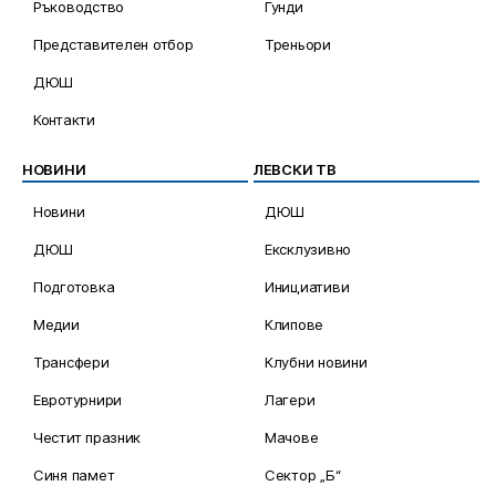
Ръководство
Гунди
Представителен отбор
Треньори
ДЮШ
Контакти
НОВИНИ
ЛЕВСКИ ТВ
Новини
ДЮШ
ДЮШ
Ексклузивно
Подготовка
Инициативи
Медии
Клипове
Трансфери
Клубни новини
Евротурнири
Лагери
Честит празник
Мачове
Синя памет
Сектор „Б“