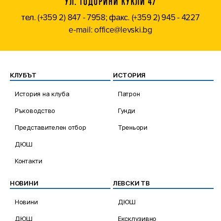
УЛ. ТОДОРИНИ КУКЛИ 47
тел. (+359 2) 847 - 7958; факс. (+359 2) 945 - 4227
e-mail: office@levski.bg
КЛУБЪТ
ИСТОРИЯ
История на клуба
Патрон
Ръководство
Гунди
Представителен отбор
Треньори
ДЮШ
Контакти
НОВИНИ
ЛЕВСКИ ТВ
Новини
ДЮШ
ДЮШ
Ексклузивно