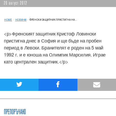
28 август 2012
HOME
/
НОВИНИ
/
ФРЕНСКИ ЗАЩИТНИК ПРИСТИГНА НА...
<p>Френският защитник Кристоф Ловински
пристигна днес в София и ще бъде на пробен
период в Левски. Бранителят е роден на 5 май
1992 г. и е юноша на Олимпик Марсилия. Играе
като централен защитник.</p>
ПРЕПОРЪЧАНО