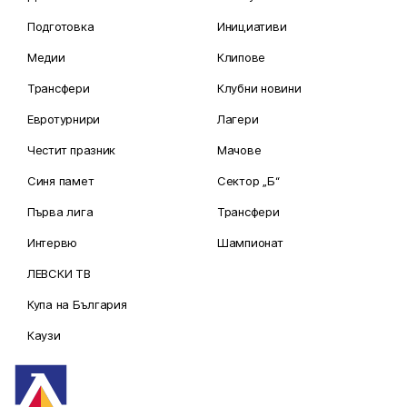
Подготовка
Инициативи
Медии
Клипове
Трансфери
Клубни новини
Евротурнири
Лагери
Честит празник
Мачове
Синя памет
Сектор „Б“
Първа лига
Трансфери
Интервю
Шампионат
ЛЕВСКИ ТВ
Купа на България
Каузи