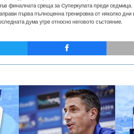
във финалната среща за Суперкупата преди седмица.
аправи първа пълноценна тренировка от няколко дни 
оследната дума утре относно неговото състояние.