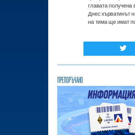
главата получена 
Днес хърватинът н
на тима ще имат п
ПРЕПОРЪЧАНО