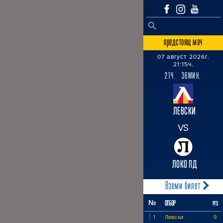
SEARCH BUTTON
Search
for:
предстоящ мач
07 август 2026г.
21:15ч.
21Ч. 36МИН.
ЛЕВСКИ
VS
ЛОКО ПД
Вземи билет
№
ОТБОР
PTS
1
Левски
9