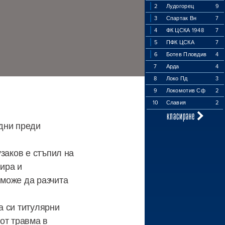
2
Лудогорец
9
3
Спартак Вн
7
4
ФК ЦСКА 1948
7
5
ПФК ЦСКА
7
6
Ботев Пловдив
4
7
Арда
4
8
Локо Пд
3
9
Локомотив Сф
2
10
Славия
2
класиране
дни преди
заков е стъпил на
нира и
 може да разчита
а си титулярни
от травма в