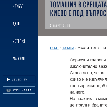
ТОМАШИЧ В СРЕЩАТА
КЛУБЪТ
КИЕВО Е ПОД ВЪПРОС
ДЮШ
5 август 2006
ИСТОРИЯ
HOME
/
НОВИНИ
/
УЧАСТИЕТО НА ЕЛИН.
МАГАЗИН
Сериозни кадрови 
изключително важн
Стана ясно, че на
криво и е изкълчил
LEVSKI TV
треньорският щаб 
КУПИ КАРТА
на него.
На практика в мом
централни браните