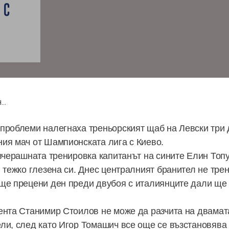
 С
..
проблеми налегнаха треньорският щаб на Левски три 
ия мач от Шампионската лига с Киево.
 вчерашната тренировка капитанът на сините Елин Топу
 тежко глезена си. Днес централният бранител не тре
ще прецени ден преди двубоя с италиянците дали ще
ента Станимир Стоилов не може да разчита на двамат
ли, след като Игор Томашич все още се възстановява 