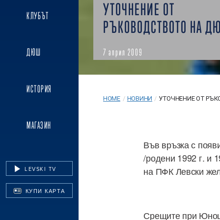
УТОЧНЕНИЕ ОТ
КЛУБЪТ
РЪКОВОДСТВОТО НА Д
ДЮШ
7 април 2009
ИСТОРИЯ
HOME
/
НОВИНИ
/
УТОЧНЕНИЕ ОТ РЪКО
МАГАЗИН
Във връзка с появ
/родени 1992 г. и
на ПФК Левски жел
LEVSKI TV
КУПИ КАРТА
Срещите при Юноши