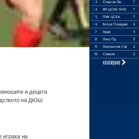
3
Спартак Вн
7
4
ФК ЦСКА 1948
7
5
ПФК ЦСКА
7
6
Ботев Пловдив
4
7
Арда
4
8
Локо Пд
3
9
Локомотив Сф
2
10
Славия
2
класиране
е юношите и децата
водството на ДЮШ
е играха на