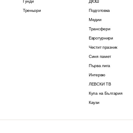
Гунди
ДЮШ
Треньори
Подготовка
Медии
Трансфери
Евротурнири
Честит празник
Синя памет
Първа лига
Интервю
ЛЕВСКИ ТВ
Купа на България
Каузи