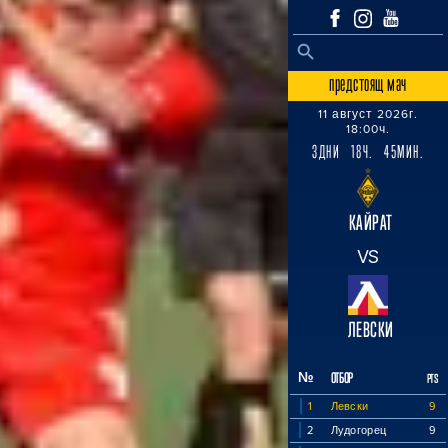
SEARCH BUTTON
Search
for:
предстоящ мач
11 август 2026г.
18:00ч.
3ДНИ 18Ч. 45МИН.
КАЙРАТ
VS
ЛЕВСКИ
№
ОТБОР
PTS
1
Левски
9
2
Лудогорец
9