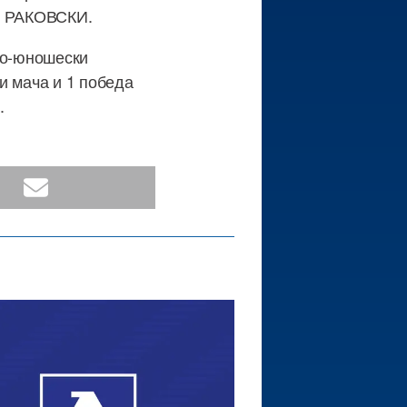
И- РАКОВСКИ.
ко-юношески
и мача и 1 победа
.