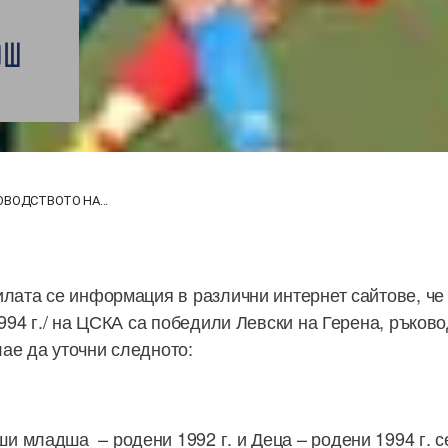
ЮШ
ВОДСТВОТО НА...
илата се информация в различни интернет сайтове, ч
 1994 г./ на ЦСКА са победили Левски на Герена, ръко
ае да уточни следното:
 младша – родени 1992 г. и Деца – родени 1994 г. с