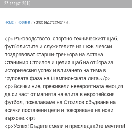
27 август 2015
HOME
/
НОВИНИ
/
УСПЕХ! БЪДЕТЕ СМЕЛИ И...
<p>Ръководството, спортно-техническият щаб,
футболистите и служителите на ПФК Левски
поздравяват старши-треньора на Астана
Станимир Стоилов и целия щаб на отбора за
историческия успех и влизането на тима в
груповата фаза на Шампионската лига.</p>
<p>Всички ние, преживели невероятната емоция
да си част от магията на елита в европейския
футбол, пожелаваме на Стоилов сбъдване на
всички поставени цели и покоряване на нови
върхове.</p>
<p>Успех! Бъдете смели и преследвайте мечтите!