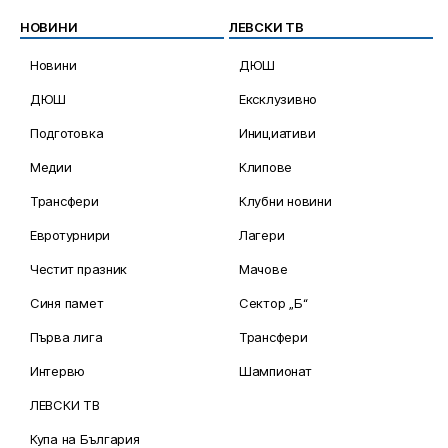
НОВИНИ
ЛЕВСКИ ТВ
Новини
ДЮШ
ДЮШ
Ексклузивно
Подготовка
Инициативи
Медии
Клипове
Трансфери
Клубни новини
Евротурнири
Лагери
Честит празник
Мачове
Синя памет
Сектор „Б“
Първа лига
Трансфери
Интервю
Шампионат
ЛЕВСКИ ТВ
Купа на България