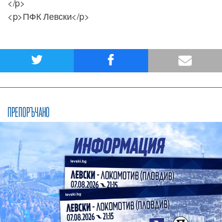
</p>
<p>ПФК Левски</p>
ПРЕПОРЪЧАНО