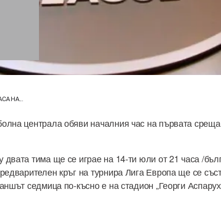
СА НА...
болна централа обяви началния час на първата срещ
двата тима ще се играе на 14-ти юли от 21 часа /бъл
предварителен кръг на турнира Лига Европа ще се със
ваншът седмица по-късно е на стадион „Георги Аспарух