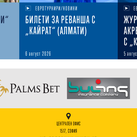
ЕВРОТУРНИРИ/НОВИНИ
Е
КИ“
БИЛЕТИ ЗА РЕВАНША С
ЖУР
„КАЙРАТ“ (АЛМАТИ)
АКР
С „
6 август 2026
5 авгу
ЦЕНТРАЛЕН ОФИС
1517, СОФИЯ