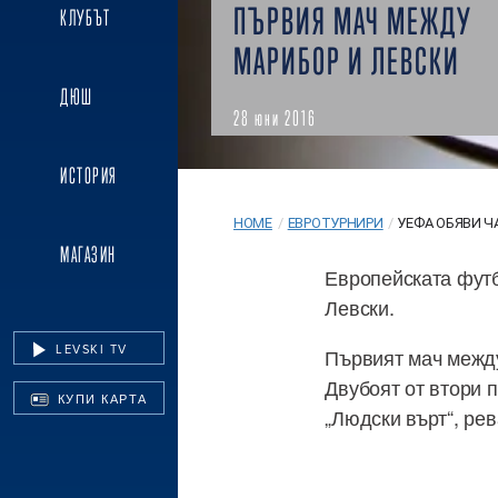
ПЪРВИЯ МАЧ МЕЖДУ
КЛУБЪТ
МАРИБОР И ЛЕВСКИ
ДЮШ
28 юни 2016
ИСТОРИЯ
HOME
/
ЕВРОТУРНИРИ
/
УЕФА ОБЯВИ ЧА
МАГАЗИН
Европейската фут
Левски.
LEVSKI TV
Първият мач между 
Двубоят от втори 
КУПИ КАРТА
„Людски върт“, ре