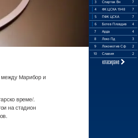
3
Спартак Вн
7
4
ФК ЦСКА 1948
7
5
ПФК ЦСКА
7
6
Ботев Пловдив
4
7
Арда
4
8
Локо Пд
3
9
Локомотив Сф
2
10
Славия
2
класиране
а между Марибор и
гарско време/.
тои на стадион
ов.