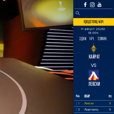
SEARCH BUTTON
Search
for:
предстоящ мач
11 август 2026г.
18:00ч.
3ДНИ 14Ч. 28МИН.
КАЙРАТ
VS
ЛЕВСКИ
№
ОТБОР
PTS
1
Левски
9
2
Лудогорец
9