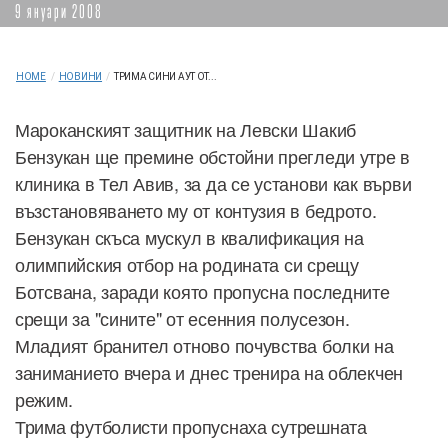
9 януари 2008
HOME
/
НОВИНИ
/
ТРИМА СИНИ АУТ ОТ...
Мароканският защитник на Левски Шакиб
Бензукан ще премине обстойни прегледи утре в
клиника в Тел Авив, за да се установи как върви
възстановяването му от контузия в бедрото.
Бензукан скъса мускул в квалификация на
олимпийския отбор на родината си срещу
Ботсвана, заради която пропусна последните
срeщи за "сините" от есенния полусезон.
Младият бранител отново почувства болки на
заниманието вчера и днес тренира на облекчен
режим.
Трима футболисти пропуснаха сутрешната