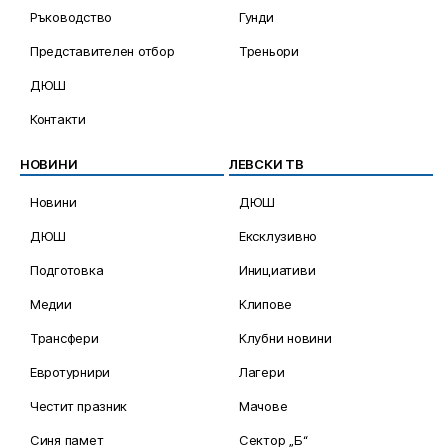
Ръководство
Гунди
Представителен отбор
Треньори
ДЮШ
Контакти
НОВИНИ
ЛЕВСКИ ТВ
Новини
ДЮШ
ДЮШ
Ексклузивно
Подготовка
Инициативи
Медии
Клипове
Трансфери
Клубни новини
Евротурнири
Лагери
Честит празник
Мачове
Синя памет
Сектор „Б“