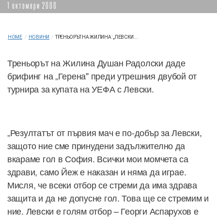
1 октомври 2008
HOME
/
НОВИНИ
/
ТРЕНЬОРЪТ НА ЖИЛИНА: „ЛЕВСКИ...
Треньорът на Жилина Душан Радолски даде
брифинг на „Герена" преди утрешния двубой от
турнира за купата на УЕФА с Левски.
„Резултатът от първия мач е по-добър за Левски,
защото ние сме принудени задължително да
вкараме гол в София. Всички мои момчета са
здрави, само Йеж е наказан и няма да играе.
Мисля, че всеки отбор се стреми да има здрава
защита и да не допусне гол. Това ще се стремим и
ние. Левски е голям отбор – Георги Аспарухов е