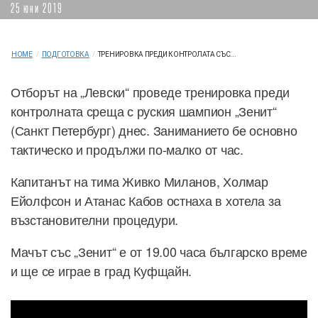
25 юни 2019
HOME
/
ПОДГОТОВКА
/
ТРЕНИРОВКА ПРЕДИ КОНТРОЛАТА СЪС...
Отборът на „Левски“ проведе тренировка преди
контролната среща с руския шампион „Зенит“
(Санкт Петербург) днес. Заниманието бе основно
тактическо и продължи по-малко от час.
Капитанът на тима Живко Миланов, Холмар
Ейолфсон и Атанас Кабов остнаха в хотела за
възстановителни процедури.
Мачът със „Зенит“ е от 19.00 часа българско време
и ще се играе в град Куфщайн.