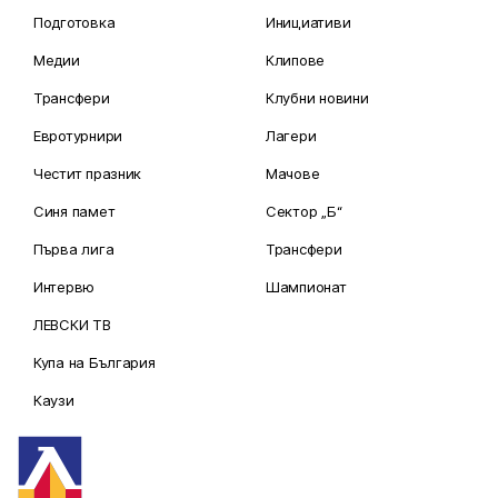
Подготовка
Инициативи
Медии
Клипове
Трансфери
Клубни новини
Евротурнири
Лагери
Честит празник
Мачове
Синя памет
Сектор „Б“
Първа лига
Трансфери
Интервю
Шампионат
ЛЕВСКИ ТВ
Купа на България
Каузи