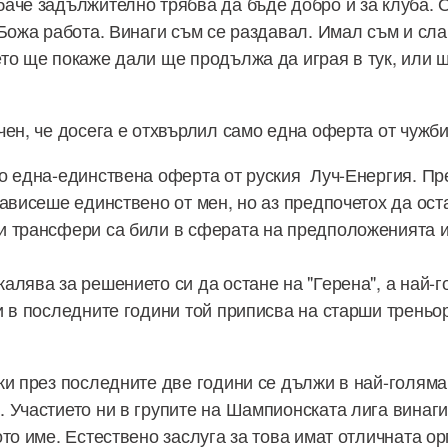
аче задължително трябва да бъде добро и за клуба. 
Божа работа. Винаги съм се раздавал. Имал съм и слаб
то ще покаже дали ще продължа да играя в тук, или щ
чен, че досега е отхвърлил само една оферта от чужби
о една-единствена оферта от руския Луч-Енергия. П
зависеше единствено от мен, но аз предпочетох да ост
 трансфери са били в сферата на предположенията и 
алява за решението си да остане на "Герена", а най-г
и в последните години той приписва на старши трень
ки през последните две години се дължи в най-голяма
 Участието ни в групите на Шампионската лига винаг
то име. Естествено заслуга за това имат отличната ор