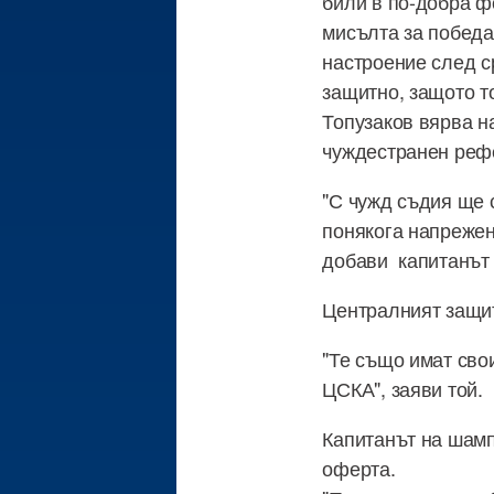
били в по-добра ф
мисълта за победа 
настроение след с
защитно, защото то
Топузаков вярва н
чуждестранен рефе
"С чужд съдия ще с
понякога напрежен
добави капитанът 
Централният защит
"Те също имат свои
ЦСКА", заяви той.
Капитанът на шамп
оферта.