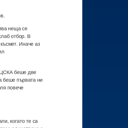
в.
кива неща се
слаб отбор. В
късмет. Иначе аз
ил
и ЦСКА беше две
ва беше първата ни
еля повече
.
и, когато те са