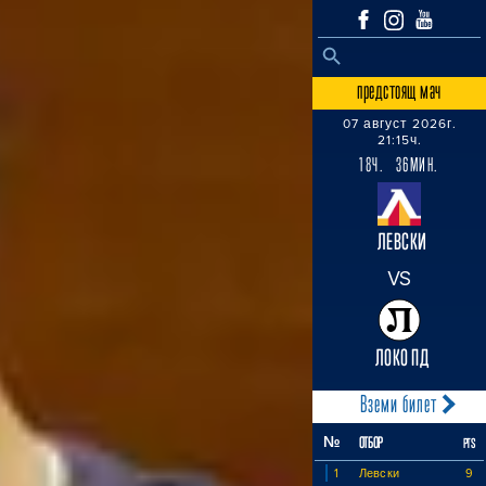
SEARCH BUTTON
Search
for:
предстоящ мач
07 август 2026г.
21:15ч.
18Ч. 36МИН.
ЛЕВСКИ
VS
ЛОКО ПД
Вземи билет
№
ОТБОР
PTS
1
Левски
9