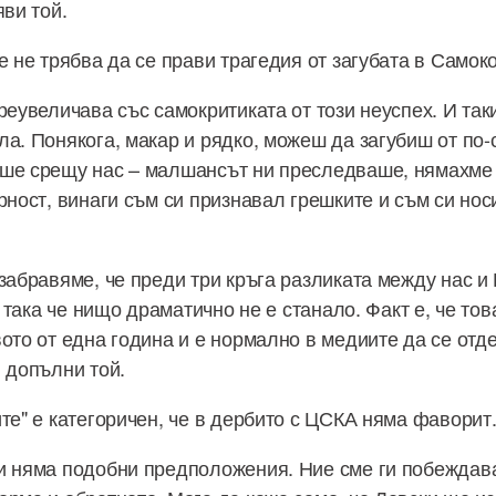
яви той.
е не трябва да се прави трагедия от загубата в Самоко
реувеличава със самокритиката от този неуспех. И та
ла. Понякога, макар и рядко, можеш да загубиш от по-
ше срещу нас – малшансът ни преследваше, нямахме 
рност, винаги съм си признавал грешките и съм си нос
 забравяме, че преди три кръга разликата между нас 
и, така че нищо драматично не е станало. Факт е, че то
вото от една година и е нормално в медиите да се отд
, допълни той.
те" е категоричен, че в дербито с ЦСКА няма фаворит
и няма подобни предположения. Ние сме ги побеждавал