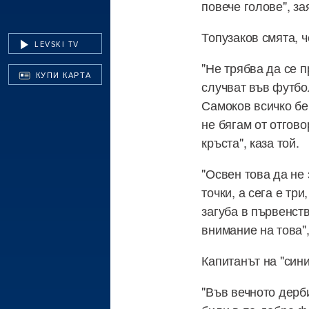
повече голове", за
Топузаков смята, ч
LEVSKI TV
"Не трябва да се п
КУПИ КАРТА
случват във футбо
Самоков всичко бе
не бягам от отгово
кръста", каза той.
"Освен това да не
точки, а сега е тр
загуба в първенст
внимание на това"
Капитанът на "сини
"Във вечното дерб