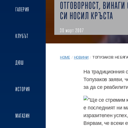
ОТГОВОРНОСТ, ВИНАГИ
ГАЛЕРИЯ
СИ НОСИЛ КРЪСТА
30 март 2007
КЛУБЪТ
HOME
/
НОВИНИ
/
ТОПУЗАКОВ: НЕ БЯГАМ
ДЮШ
На традиционния с
Топузаков заяви, 
за да се реабилити
ИСТОРИЯ
"Ще се стремим 
е последният ни м
изразителен успех,
МАГАЗИН
Вярвам, че всеки 