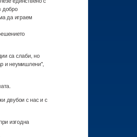
злезе единствено с
в добро
ма да играем
 решението
дии са слаби, но
ар и неумишлени",
ата.
ки двубои с нас и с
при изгодна