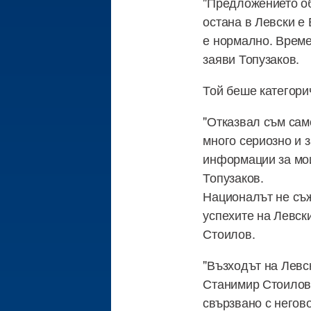
"Предложението об
остана в Левски е 
е нормално. Време
заяви Топузаков.
Той беше категори
"Отказвал съм сам
много сериозно и 
информации за мои
Топузаков.
Националът не съж
успехите на Левск
Стоилов.
"Възходът на Левс
Станимир Стоилов.
свързвано с негово