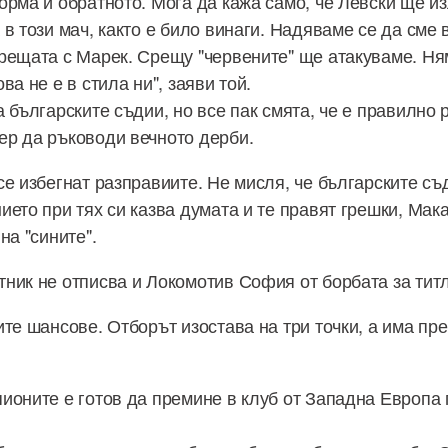
орма и обратното. Мога да кажа само, че Левски ще и
в този мач, както е било винаги. Надяваме се да сме 
рещата с Марек. Срещу "червените" ще атакуваме. Ня
ва не е в стила ни", заяви той.
а българските съдии, но все пак смята, че е правилно
р да ръководи вечното дерби.
е избегнат разправиите. Не мисля, че българските съ
ието при тях си казва думата и те правят грешки, Мак
на "сините".
ник не отписва и Локомотив София от борбата за титл
те шансове. Отборът изостава на три точки, а има пре
ионите е готов да премине в клуб от Западна Европа 