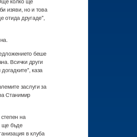
Още колко ще
и изяви, но и това
е отида другаде",
на.
редложението беше
ана. Всички други
догадките", каза
олемите заслуги за
ора Станимир
 степен на
и ще бъде
ганизация в клуба