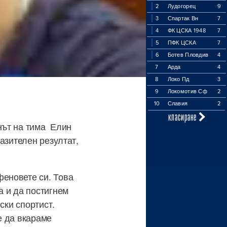
2
Лудогорец
9
3
Спартак Вн
7
4
ФК ЦСКА 1948
7
5
ПФК ЦСКА
7
6
Ботев Пловдив
4
7
Арда
4
8
Локо Пд
3
9
Локомотив Сф
2
10
Славия
2
класиране
нът на тима Елин
азителен резултат,
феновете си. Това
а и да постигнем
ски спортист.
е да вкараме