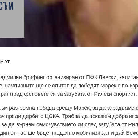
 СЪМ
 ОТ...
едмичен брифинг организиран от ПФК Левски, капита
че шампионите ще се опитат да победят Марек с по-изр
рат пред феновете си за загубата от Рилски спортист.
към разгромна победа срещу Марек, за да зарадваме 
ач преди дербито ЦСКА. Трябва да покажем добра игр
 за да върнем самочувствието си след загубата от Рил
един от нас ще бъде пределно мобилизиран и дай Бож