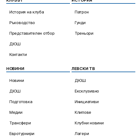
КЛУБЪТ
ИСТОРИЯ
История на клуба
Патрон
Ръководство
Гунди
Представителен отбор
Треньори
ДЮШ
Контакти
НОВИНИ
ЛЕВСКИ ТВ
Новини
ДЮШ
ДЮШ
Ексклузивно
Подготовка
Инициативи
Медии
Клипове
Трансфери
Клубни новини
Евротурнири
Лагери