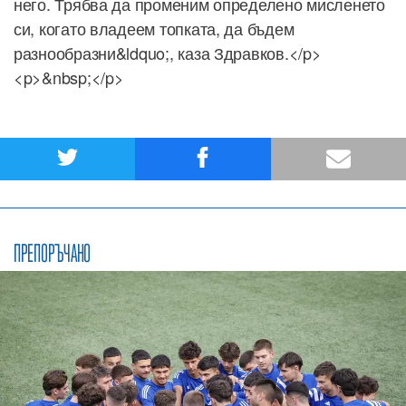
него. Трябва да променим определено мисленето
си, когато владеем топката, да бъдем
разнообразни&ldquo;, каза Здравков.</p>
<p>&nbsp;</p>
ПРЕПОРЪЧАНО