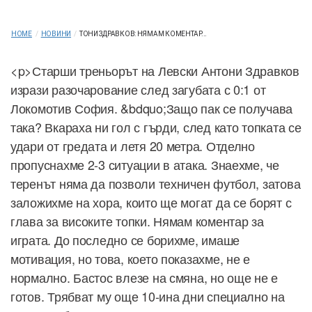
HOME
/
НОВИНИ
/
ТОНИ ЗДРАВКОВ: НЯМАМ КОМЕНТАР...
<p>Старши треньорът на Левски Антони Здравков
изрази разочарование след загубата с 0:1 от
Локомотив София. &bdquo;Защо пак се получава
така? Вкараха ни гол с гърди, след като топката се
удари от гредата и летя 20 метра. Отделно
пропуснахме 2-3 ситуации в атака. Знаехме, че
теренът няма да позволи техничен футбол, затова
заложихме на хора, които ще могат да се борят с
глава за високите топки. Нямам коментар за
играта. До последно се борихме, имаше
мотивация, но това, което показахме, не е
нормално. Бастос влезе на смяна, но още не е
готов. Трябват му още 10-ина дни специално на