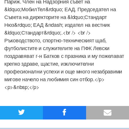
Париж. Член на Надзорния съвет на
&ldquo;МобилТел&rdquo; ЕАД. Председател на
Съвета на директорите на &ldquo;Стандарт
Нюз&rdquo; ЕАД &ndash; издател на вестник
&ldquo;Стандарт&rdquo;.<br /> <br />
Ръководството, спортно-техническият щаб,
футболистите и служителите на ПФК Левски
поздравяват г-н Батков с празника и му пожелават
крепко здраве, щастие, изключителни
професионални успехи и още много незабравими
мигове начело на любимия син отбор.</p>
<p>&nbsp;</p>