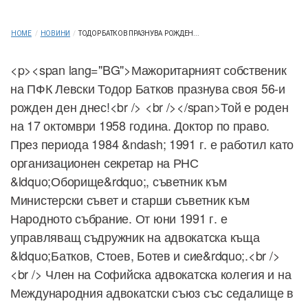
HOME
/
НОВИНИ
/
ТОДОР БАТКОВ ПРАЗНУВА РОЖДЕН...
<p><span lang="BG">Мажоритарният собственик
на ПФК Левски Тодор Батков празнува своя 56-и
рожден ден днес!<br /> <br /></span>Той е роден
на 17 октомври 1958 година. Доктор по право.
През периода 1984 &ndash; 1991 г. е работил като
организационен секретар на РНС
&ldquo;Оборище&rdquo;, съветник към
Министерски съвет и старши съветник към
Народното събрание. От юни 1991 г. е
управляващ съдружник на адвокатска къща
&ldquo;Батков, Стоев, Ботев и сие&rdquo;.<br />
<br /> Член на Софийска адвокатска колегия и на
Международния адвокатски съюз със седалище в