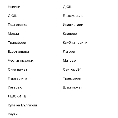
Новини
ДЮШ
ДЮШ
Ексклузивно
Подготовка
Инициативи
Медии
Клипове
Трансфери
Клубни новини
Евротурнири
Лагери
Честит празник
Мачове
Синя памет
Сектор „Б“
Първа лига
Трансфери
Интервю
Шампионат
ЛЕВСКИ ТВ
Купа на България
Каузи