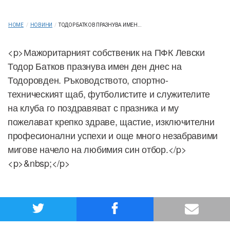
HOME
/
НОВИНИ
/
ТОДОР БАТКОВ ПРАЗНУВА ИМЕН...
<p>Мажоритарният собственик на ПФК Левски
Тодор Батков празнува имен ден днес на
Тодоровден. Ръководството, спортно-
техническият щаб, футболистите и служителите
на клуба го поздравяват с празника и му
пожелават крепко здраве, щастие, изключителни
професионални успехи и още много незабравими
мигове начело на любимия син отбор.</p>
<p>&nbsp;</p>