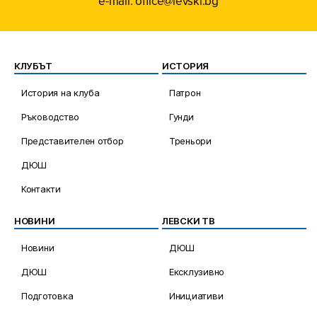
e-mail: office@levski.bg
КЛУБЪТ
ИСТОРИЯ
История на клуба
Патрон
Ръководство
Гунди
Представителен отбор
Треньори
ДЮШ
Контакти
НОВИНИ
ЛЕВСКИ ТВ
Новини
ДЮШ
ДЮШ
Ексклузивно
Подготовка
Инициативи