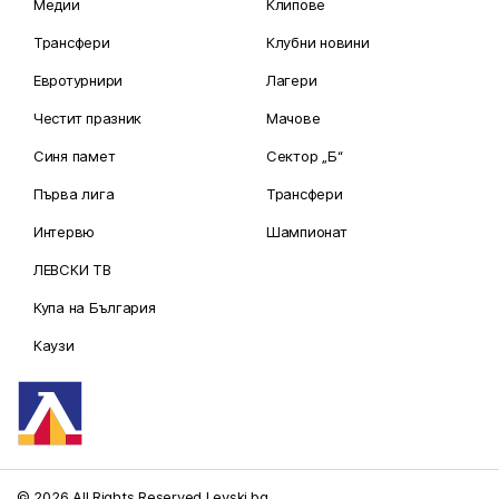
Медии
Клипове
Трансфери
Клубни новини
Евротурнири
Лагери
Честит празник
Мачове
Синя памет
Сектор „Б“
Първа лига
Трансфери
Интервю
Шампионат
ЛЕВСКИ ТВ
Купа на България
Каузи
© 2026 All Rights Reserved Levski.bg