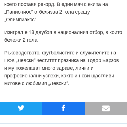
което поставя рекорд. В един мач с екипа на
„Паниониос“ отбелязва 2 гола срещу
„Олимпиакос“.
Изиграл е 18 двубоя в националния отбор, в които
бележи 2 гола.
Ръководството, футболистите и служителите на
ПФК „Левски“ честитят празника на Тодор Барзов
и му пожелават много здраве, лични и
професионални успехи, както и нови щастливи
мигове с любимия „Левски“.