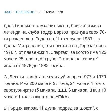
HOME
/
ЧЕСТИТ ПРАЗНИК
/
ТОДОР БАРЗОВ НА 70
Днес бившият полузащитник на „Левски“ и жива
легенда на клуба Тодор Барзов празнува своя 70-
ти рожден ден. Роден на 21 февруари 1953 г. в
Долна Митрополия, той пристига на „Герена“ през
1976 г. от плевенския „Спартак“, за когото има 123
мача и 25 гола в „А“ група. С екипа на „сините”
играе от 1976 до 1982 година.
С „Левски“ халфът печели дубъл през 1977 и 1979
година. Има 200 мача и 28 гола, 21 мача и 1 гол в
евротурнирите (5 мача за КЕШ, 6 мача за КНК и 10
мача с 1 гол за купата на УЕФА).
В Гърция вкарва 11 дузпи подред за „Докса“, с