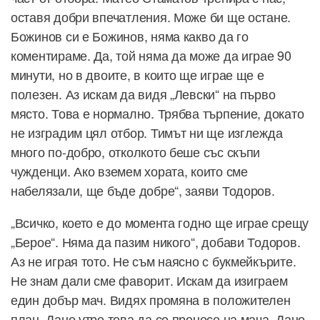
оставя добри впечатления. Може би ще остане.
Божинов си е Божинов, няма какво да го
коментираме. Да, той няма да може да играе 90
минути, но в двоите, в които ще играе ще е
полезен. Аз искам да видя „Левски“ на първо
място. Това е нормално. Трябва търпение, докато
не изградим цял отбор. Тимът ни ще изглежда
много по-добро, отколкото беше със скъпи
чужденци. Ако вземем хората, които сме
набелязали, ще бъде добре“, заяви Тодоров.
„Всичко, което е до момента годно ще играе срещу
„Берое“. Няма да пазим никого“, добави Тодоров.
Аз не играя тото. Не съм наясно с букмейкърите.
Не знам дали сме фаворит. Искам да изиграем
един добър мач. Видях промяна в положителен
план. Дано утре това да се пренесе на мача. Дано