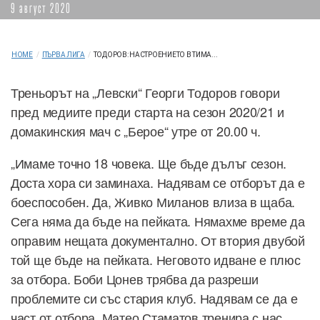
9 август 2020
HOME
/
ПЪРВА ЛИГА
/
ТОДОРОВ: НАСТРОЕНИЕТО В ТИМА...
Треньорът на „Левски“ Георги Тодоров говори
пред медиите преди старта на сезон 2020/21 и
домакинския мач с „Берое“ утре от 20.00 ч.
„Имаме точно 18 човека. Ще бъде дълъг сезон.
Доста хора си заминаха. Надявам се отборът да е
боеспособен. Да, Живко Миланов влиза в щаба.
Сега няма да бъде на пейката. Нямахме време да
оправим нещата документално. От втория двубой
той ще бъде на пейката. Неговото идване е плюс
за отбора. Боби Цонев трябва да разреши
проблемите си със стария клуб. Надявам се да е
част от отбора. Матео Стаматов тренира с нас,