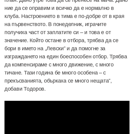
ние да се оправим и всичко да е нормално в
клуба. Настроението в тима е по-добре от в края
на първенството. В понеделник, играчите
получиха част от заплатите си – и това е от
значение. Който остане в отбора, трябва да се
бори в името на „Левски“ и да помогне за
изграждането на един боеспособен отбор. Трябва
да компенсираме с много движение, с много
тичане. Тази година бе много особена – с
прекъсванията, объркаха се много нещата“,
добави Тодоров.