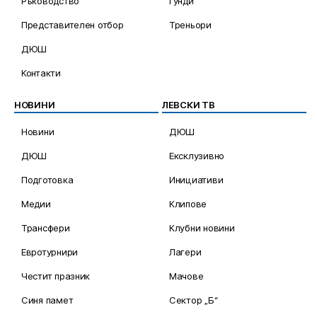
Ръководство
Гунди
Представителен отбор
Треньори
ДЮШ
Контакти
НОВИНИ
ЛЕВСКИ ТВ
Новини
ДЮШ
ДЮШ
Ексклузивно
Подготовка
Инициативи
Медии
Клипове
Трансфери
Клубни новини
Евротурнири
Лагери
Честит празник
Мачове
Синя памет
Сектор „Б“