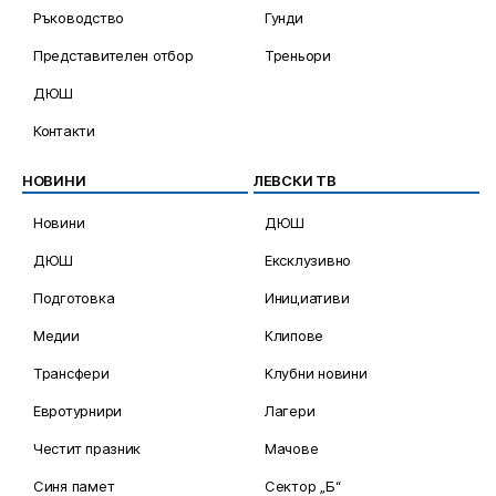
Ръководство
Гунди
Представителен отбор
Треньори
ДЮШ
Контакти
НОВИНИ
ЛЕВСКИ ТВ
Новини
ДЮШ
ДЮШ
Ексклузивно
Подготовка
Инициативи
Медии
Клипове
Трансфери
Клубни новини
Евротурнири
Лагери
Честит празник
Мачове
Синя памет
Сектор „Б“