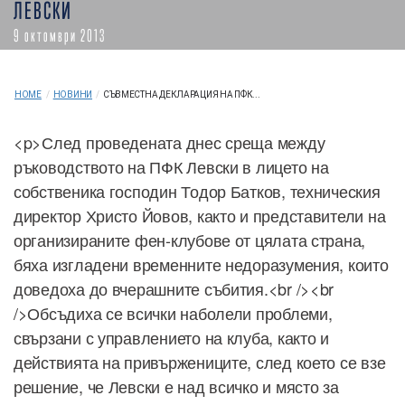
ЛЕВСКИ
9 октомври 2013
HOME
/
НОВИНИ
/
СЪВМЕСТНА ДЕКЛАРАЦИЯ НА ПФК...
<p>След проведената днес среща между
ръководството на ПФК Левски в лицето на
собственика господин Тодор Батков, техническия
директор Христо Йовов, както и представители на
организираните фен-клубове от цялата страна,
бяха изгладени временните недоразумения, които
доведоха до вчерашните събития.<br /><br
/>Обсъдиха се всички наболели проблеми,
свързани с управлението на клуба, както и
действията на привържениците, след което се взе
решение, че Левски е над всичко и място за