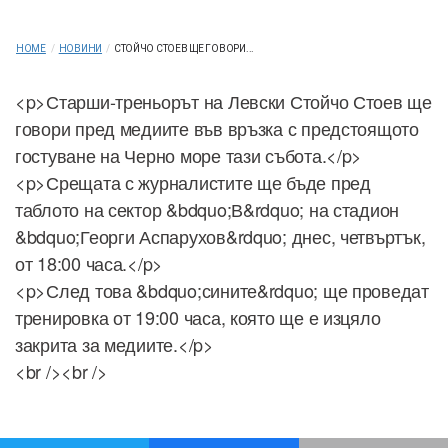
HOME
/
НОВИНИ
/
СТОЙЧО СТОЕВ ЩЕ ГОВОРИ...
<p>Старши-треньорът на Левски Стойчо Стоев ще
говори пред медиите във връзка с предстоящото
гостуване на Черно море тази събота.</p>
<p>Срещата с журналистите ще бъде пред
таблото на сектор &bdquo;В&rdquo; на стадион
&bdquo;Георги Аспарухов&rdquo; днес, четвъртък,
от 18:00 часа.</p>
<p>След това &bdquo;сините&rdquo; ще проведат
тренировка от 19:00 часа, която ще е изцяло
закрита за медиите.</p>
<br /><br />