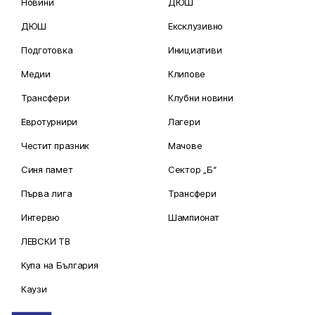
Новини
ДЮШ
ДЮШ
Ексклузивно
Подготовка
Инициативи
Медии
Клипове
Трансфери
Клубни новини
Евротурнири
Лагери
Честит празник
Мачове
Синя памет
Сектор „Б“
Първа лига
Трансфери
Интервю
Шампионат
ЛЕВСКИ ТВ
Купа на България
Каузи