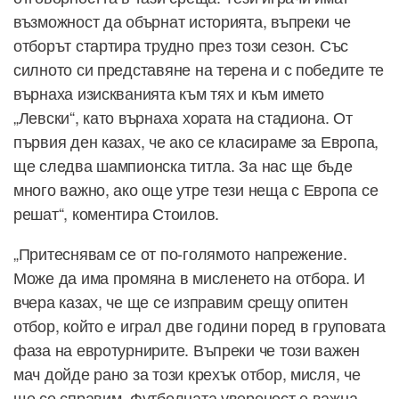
възможност да обърнат историята, въпреки че
отборът стартира трудно през този сезон. Със
силното си представяне на терена и с победите те
върнаха изискванията към тях и към името
„Левски“, като върнаха хората на стадиона. От
първия ден казах, че ако се класираме за Европа,
ще следва шампионска титла. За нас ще бъде
много важно, ако още утре тези неща с Европа се
решат“, коментира Стоилов.
„Притеснявам се от по-голямото напрежение.
Може да има промяна в мисленето на отбора. И
вчера казах, че ще се изправим срещу опитен
отбор, който е играл две години поред в груповата
фаза на евротурнирите. Въпреки че този важен
мач дойде рано за този крехък отбор, мисля, че
ще се справим. Футболната увереност е важна.