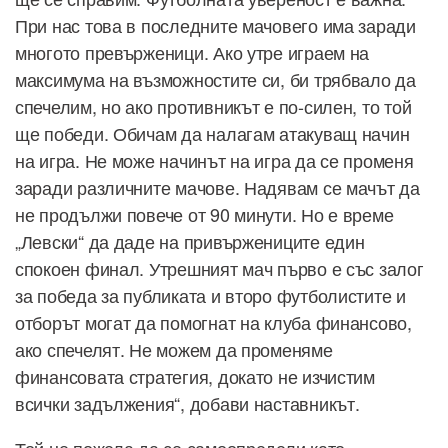
При нас това в последните мачовего има заради
многото превърженици. Ако утре играем на
максимума на възможностите си, би трябвало да
спечелим, но ако противникът е по-силен, то той
ще победи. Обичам да налагам атакуващ начин
на игра. Не може начинът на игра да се променя
заради различните мачове. Надявам се мачът да
не продължи повече от 90 минути. Но е време
„Левски“ да даде на привържениците един
спокоен финал. Утрешният мач първо е със залог
за победа за публиката и второ футболистите и
отборът могат да помогнат на клуба финансово,
ако спечелят. Не можем да променяме
финансовата стратегия, докато не изчистим
всички задължения“, добави наставникът.