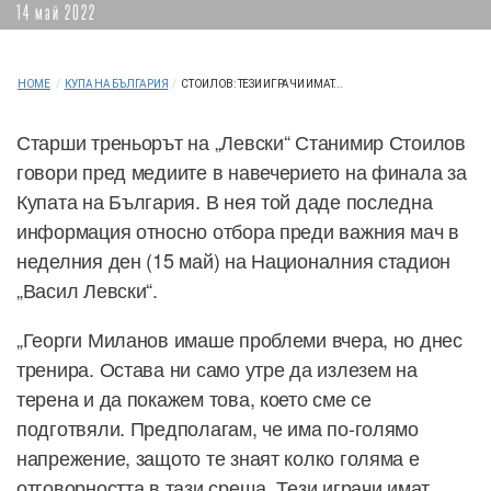
14 май 2022
HOME
/
КУПА НА БЪЛГАРИЯ
/
СТОИЛОВ: ТЕЗИ ИГРАЧИ ИМАТ...
Старши треньорът на „Левски“ Станимир Стоилов
говори пред медиите в навечерието на финала за
Купата на България. В нея той даде последна
информация относно отбора преди важния мач в
неделния ден (15 май) на Националния стадион
„Васил Левски“.
„Георги Миланов имаше проблеми вчера, но днес
тренира. Остава ни само утре да излезем на
терена и да покажем това, което сме се
подготвяли. Предполагам, че има по-голямо
напрежение, защото те знаят колко голяма е
отговорността в тази среща. Тези играчи имат