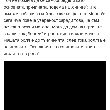
Той не пожела да се самоопредели като
основната причина за подема на „сините“: „Не
смятам себе си за кой знае какъв фактор. Може би
сега има повече увереност заради това, че съм
печелил важни мачове. Мога да дам на играчите
знания как „Левски“ играе такива важни мачове.
Нашата роля е до тъчлинията, след това ролята е
на играчите. Основният коз са играчите, които
играят на терена“.