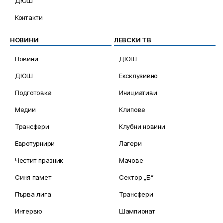
ДЮШ
Контакти
НОВИНИ
ЛЕВСКИ ТВ
Новини
ДЮШ
ДЮШ
Ексклузивно
Подготовка
Инициативи
Медии
Клипове
Трансфери
Клубни новини
Евротурнири
Лагери
Честит празник
Мачове
Синя памет
Сектор „Б“
Първа лига
Трансфери
Интервю
Шампионат