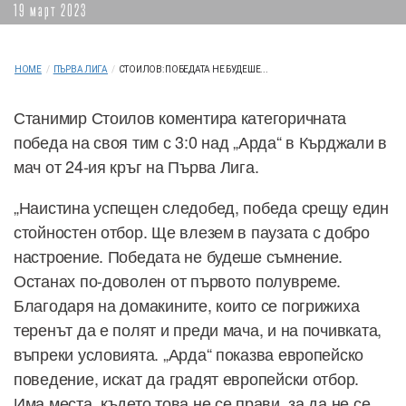
19 март 2023
HOME
/
ПЪРВА ЛИГА
/
СТОИЛОВ: ПОБЕДАТА НЕ БУДЕШЕ...
Станимир Стоилов коментира категоричната
победа на своя тим с 3:0 над „Арда“ в Кърджали в
мач от 24-ия кръг на Първа Лига.
„Наистина успещен следобед, победа срещу един
стойностен отбор. Ще влезем в паузата с добро
настроение. Победата не будеше съмнение.
Останах по-доволен от първото полувреме.
Благодаря на домакините, които се погрижиха
теренът да е полят и преди мача, и на почивката,
въпреки условията. „Арда“ показва европейско
поведение, искат да градят европейски отбор.
Има места, където това не се прави, за да не се