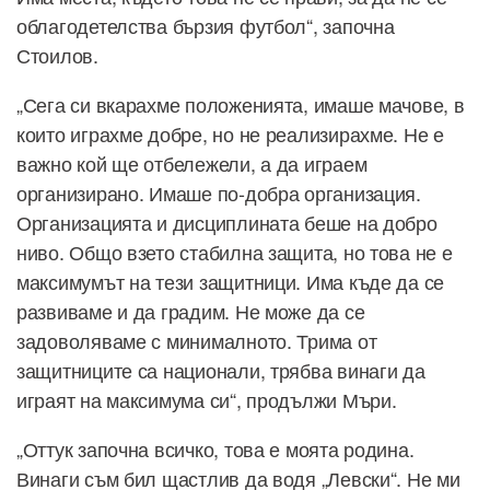
облагодетелства бързия футбол“, започна
Стоилов.
„Сега си вкарахме положенията, имаше мачове, в
които играхме добре, но не реализирахме. Не е
важно кой ще отбележели, а да играем
организирано. Имаше по-добра организация.
Организацията и дисциплината беше на добро
ниво. Общо взето стабилна защита, но това не е
максимумът на тези защитници. Има къде да се
развиваме и да градим. Не може да се
задоволяваме с минималното. Трима от
защитниците са национали, трябва винаги да
играят на максимума си“, продължи Мъри.
„Оттук започна всичко, това е моята родина.
Винаги съм бил щастлив да водя „Левски“. Не ми