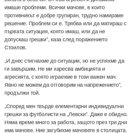
имаше проблеми. Всички мачове, в които
противникът е добре групиран, трудно намираме
решение. Проблем си е. Трябва или да матираш с
първата ситуация, която имаш, или да не
допускаш грешки“, каза след поражението
Стоилов.
„И днес стигнахме до ситуации, но не успяхме да
ги завършим. Не ми харесва амбицията и
агресията, с която играехме в този важен мач.
Явно не можем да отговорим на напрежението“,
продължи той.
„Според мен твърде елементарни индивидуални
грешки за футболисти на „Левски“. Даже е обидно.
Няма време много за работа, защото през три дни
има мачове. Ние загубихме мачовете в столицата.