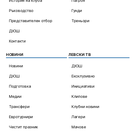
История на клуба
Патрон
Ръководство
Гунди
Представителен отбор
Треньори
ДЮШ
Контакти
НОВИНИ
ЛЕВСКИ ТВ
Новини
ДЮШ
ДЮШ
Ексклузивно
Подготовка
Инициативи
Медии
Клипове
Трансфери
Клубни новини
Евротурнири
Лагери
Честит празник
Мачове