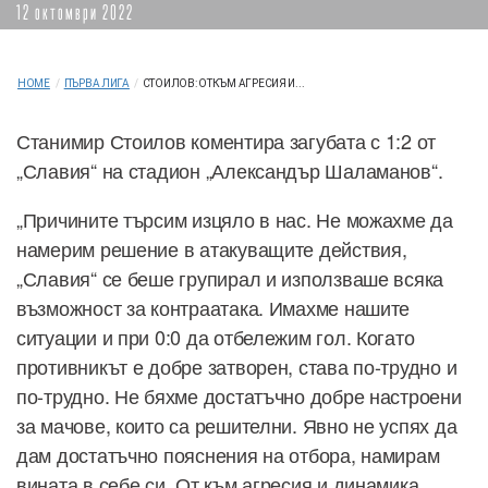
12 октомври 2022
HOME
/
ПЪРВА ЛИГА
/
СТОИЛОВ: ОТКЪМ АГРЕСИЯ И...
Станимир Стоилов коментира загубата с 1:2 от
„Славия“ на стадион „Александър Шаламанов“.
„Причините търсим изцяло в нас. Не можахме да
намерим решение в атакуващите действия,
„Славия“ се беше групирал и използваше всяка
възможност за контраатака. Имахме нашите
ситуации и при 0:0 да отбележим гол. Когато
противникът е добре затворен, става по-трудно и
по-трудно. Не бяхме достатъчно добре настроени
за мачове, които са решителни. Явно не успях да
дам достатъчно пояснения на отбора, намирам
вината в себе си. От към агресия и динамика