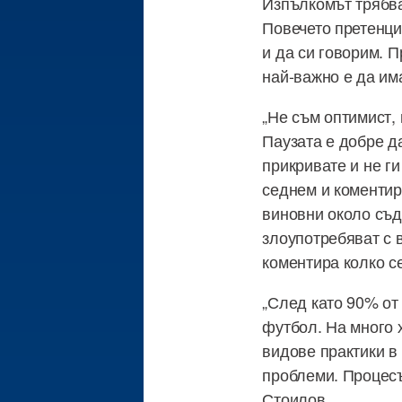
Изпълкомът трябва
Повечето претенции
и да си говорим. 
най-важно е да им
„Не съм оптимист, 
Паузата е добре д
прикривате и не ги
седнем и коментир
виновни около съд
злоупотребяват с 
коментира колко с
„След като 90% от
футбол. На много 
видове практики в
проблеми. Процесът
Стоилов.