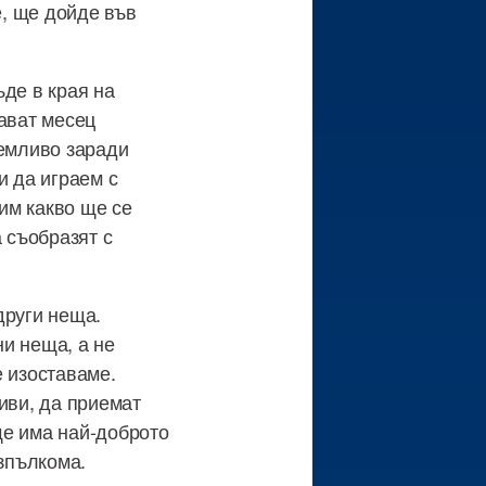
е, ще дойде във
ъде в края на
жават месец
иемливо заради
и да играем с
им какво ще се
 съобразят с
други неща.
и неща, а не
е изоставаме.
иви, да приемат
ще има най-доброто
изпълкома.