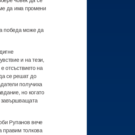
аме да има промени
на победа може да
вдигне
вствие и на тези,
 е отсъствието на
да се решат до
падатели получиха
авдание, но когато
в завършващата
Боби Рупанов вече
а правим толкова