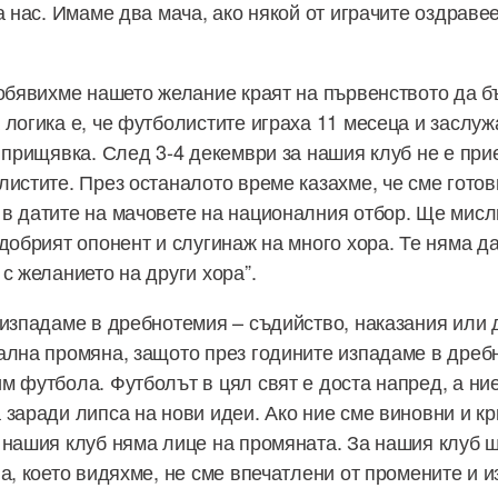
а нас. Имаме два мача, ако някой от играчите оздраве
 обявихме нашето желание краят на първенството да б
 логика е, че футболистите играха 11 месеца и заслу
е прищявка. След 3-4 декември за нашия клуб не е пр
листите. През останалото време казахме, че сме готов
в датите на мачовете на националния отбор. Ще мисл
добрият опонент и слугинаж на много хора. Те няма да
с желанието на други хора”.
 изпадаме в дребнотемия – съдийство, наказания или 
ална промяна, защото през годините изпадаме в дребн
м футбола. Футболът в цял свят е доста напред, а ни
 заради липса на нови идеи. Ако ние сме виновни и кр
 нашия клуб няма лице на промяната. За нашия клуб 
а, което видяхме, не сме впечатлени от промените и 