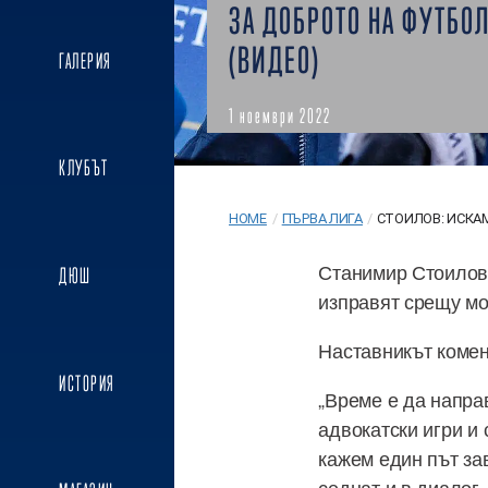
ЗА ДОБРОТО НА ФУТБО
(ВИДЕО)
ГАЛЕРИЯ
1 ноември 2022
КЛУБЪТ
HOME
/
ПЪРВА ЛИГА
/
СТОИЛОВ: ИСКАМ
Станимир Стоилов 
ДЮШ
изправят срещу мор
Наставникът коме
ИСТОРИЯ
„Време е да напра
адвокатски игри и 
кажем един път зав
седнат и в диалог,