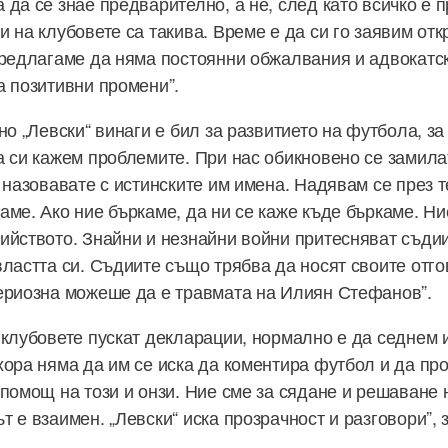
 да се знае предварително, а не, след като всичко е 
 на клубовете са такива. Време е да си го заявим отк
Предлагаме да няма постоянни обжалвания и адвокатск
а позитивни промени”.
но „Левски“ винаги е бил за развитието на футбола, за
а си кажем проблемите. При нас обикновено се замилат
 назовавате с истинските им имена. Надявам се през т
аме. Ако ние бъркаме, да ни се каже къде бъркаме. Ни
ийството. Знайни и незнайни войни притесняват съдии
властта си. Съдиите също трябва да носят своите отго
ериозна можеше да е травмата на Илиян Стефанов”.
 клубовете пускат декларации, нормално е да седнем 
хора няма да им се иска да коментира футбол и да пр
 помощ на този и онзи. Ние сме за сядане и решаване 
 е взаимен. „Левски“ иска прозрачност и разговори”,