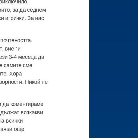
приключило.
рито, за да седнем
и игрички. За нас
 почтеността.
, вие ги
ези 3-4 месеца да
е самите сме
те. Хора
ворности. Никой не
и да коментираме
одължат всякакви
на всички
 заяви още