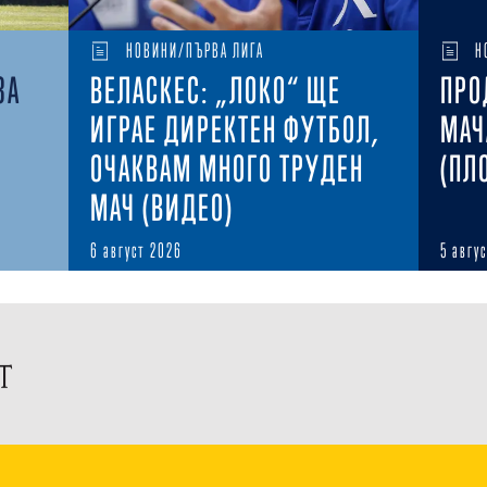
НОВИНИ/ПЪРВА ЛИГА
Н
ЗА
ВЕЛАСКЕС: „ЛОКО“ ЩЕ
ПРО
ИГРАЕ ДИРЕКТЕН ФУТБОЛ,
МАЧ
ОЧАКВАМ МНОГО ТРУДЕН
(ПЛ
МАЧ (ВИДЕО)
6 август 2026
5 авгу