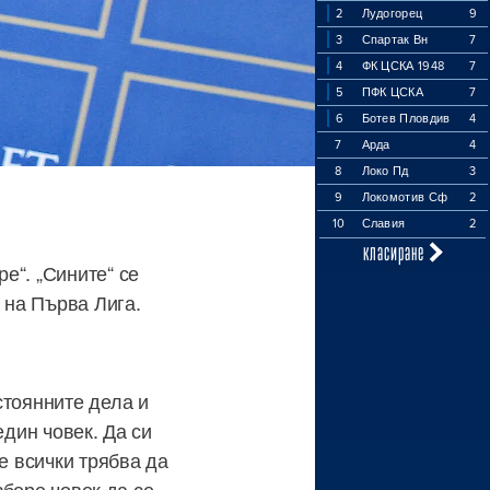
2
Лудогорец
9
3
Спартак Вн
7
4
ФК ЦСКА 1948
7
5
ПФК ЦСКА
7
6
Ботев Пловдив
4
7
Арда
4
8
Локо Пд
3
9
Локомотив Сф
2
10
Славия
2
класиране
е“. „Сините“ се
 на Първа Лига.
стоянните дела и
един човек. Да си
е всички трябва да
збере човек да се