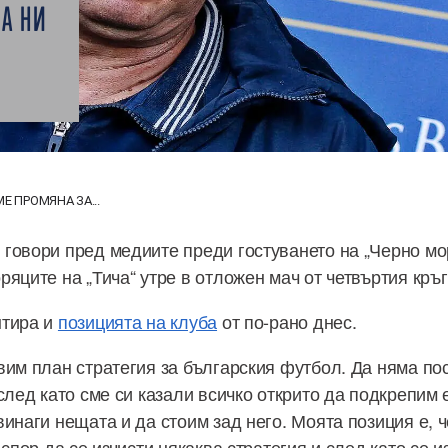
ЛА НИ
Е ПРОМЯНА ЗА...
говори пред медиите преди гостуването на „Черно мор
яците на „Тича“ утре в отложен мач от четвъртия кръг
нтира и
позицията на клуба
от по-рано днес.
вим план стратегия за българския футбол. Да няма по
след като сме си казали всичко открито да подкрепим 
инаги нещата и да стоим зад него. Моята позиция е, ч
 спор да се изчисти някаква стратегия и след като се и