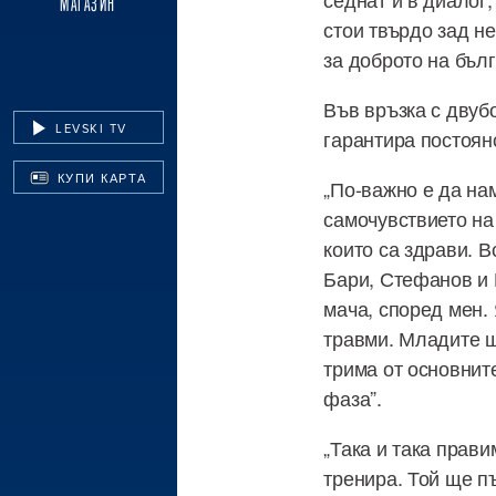
МАГАЗИН
стои твърдо зад н
за доброто на бъл
Във връзка с двуб
LEVSKI TV
гарантира постоян
КУПИ КАРТА
„По-важно е да на
самочувствието на
които са здрави. 
Бари, Стефанов и 
мача, според мен.
травми. Младите ще
трима от основнит
фаза”.
„Така и така прав
тренира. Той ще п