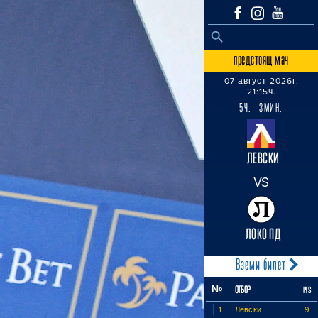
SEARCH BUTTON
Search
for:
предстоящ мач
07 август 2026г.
21:15ч.
5Ч. 3МИН.
ЛЕВСКИ
VS
ЛОКО ПД
Вземи билет
№
ОТБОР
PTS
1
Левски
9