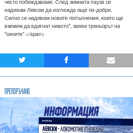
често побеждаваме. След зимната пауза се
надявам Левски да изглежда още по-добре.
Силно се надявам новите попълнения, които ще
вземем да вдигнат нивото", заяви треньорът на
"сините".</span>
ПРЕПОРЪЧАНО