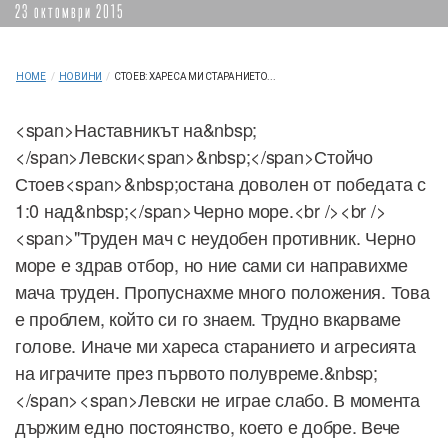
23 октомври 2015
HOME
/
НОВИНИ
/
СТОЕВ: ХАРЕСА МИ СТАРАНИЕТО...
<span>Наставникът на&nbsp;
</span>Левски<span>&nbsp;</span>Стойчо
Стоев<span>&nbsp;остана доволен от победата с
1:0 над&nbsp;</span>Черно море.<br /><br />
<span>"Труден мач с неудобен противник. Черно
море е здрав отбор, но ние сами си направихме
мача труден. Пропуснахме много положения. Това
е проблем, който си го знаем. Трудно вкарваме
голове. Иначе ми хареса старанието и агресията
на играчите през първото полувреме.&nbsp;
</span><span>Левски не играе слабо. В момента
държим едно постоянство, което е добре. Вече