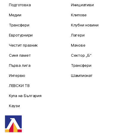
Подготовка
Инициативи
Медии
Клипове
Трансфери
Клубни новини
Евротурнири
Лагери
Честит празник
Мачове
Синя памет
Сектор „Б“
Първа лига
Трансфери
Интервю
Шампионат
ЛЕВСКИ ТВ
Купа на България
Каузи