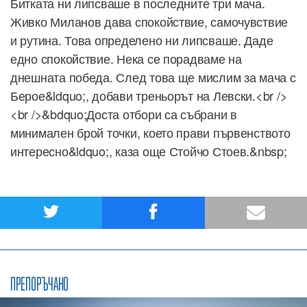
Битката ни липсваше в последните три мача.
Живко Миланов дава спокойствие, самочувствие
и рутина. Това определено ни липсваше. Даде
едно спокойствие. Нека се порадваме на
днешната победа. След това ще мислим за мача с
Берое&ldquo;, добави треньорът на Левски.<br />
<br />&bdquo;Доста отбори са събрани в
минимален брой точки, което прави първенството
интересно&ldquo;, каза още Стойчо Стоев.&nbsp;
ПРЕПОРЪЧАНО