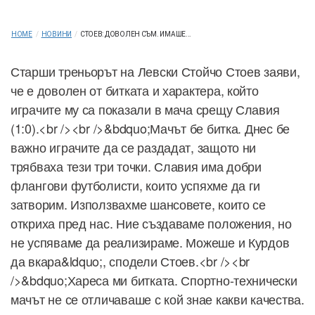
HOME
/
НОВИНИ
/
СТОЕВ: ДОВОЛЕН СЪМ. ИМАШЕ...
Старши треньорът на Левски Стойчо Стоев заяви,
че е доволен от битката и характера, който
играчите му са показали в мача срещу Славия
(1:0).<br /><br />&bdquo;Мачът бе битка. Днес бе
важно играчите да се раздадат, защото ни
трябваха тези три точки. Славия има добри
флангови футболисти, които успяхме да ги
затворим. Използвахме шансовете, които се
откриха пред нас. Ние създаваме положения, но
не успяваме да реализираме. Можеше и Курдов
да вкара&ldquo;, сподели Стоев.<br /><br
/>&bdquo;Хареса ми битката. Спортно-технически
мачът не се отличаваше с кой знае какви качества.