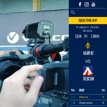
SEARCH BUTTON
Search
for:
предстоящ мач
11 август 2026г.
18:00ч.
3ДНИ 9Ч. 53МИН.
КАЙРАТ
VS
ЛЕВСКИ
№
ОТБОР
PTS
1
Левски
9
2
Лудогорец
9