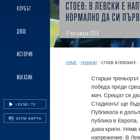
СТОЕВ: В ЛЕВСКИ Е НА
КЛУБЪТ
НОРМАЛНО ДА СИ ПЪР
ДЮШ
17 октомври 2015
ИСТОРИЯ
HOME
/
НОВИНИ
/
СТОЕВ: В ЛЕВСКИ Е...
МАГАЗИН
Старши треньорът 
победа преди срещ
мач. Срещат се дв
Стадионът ще бъде
LEVSKI TV
Публиката е допъл
КУПИ КАРТА
публика в Европа, 
дава криле. Няма 
напрежение. В Лев