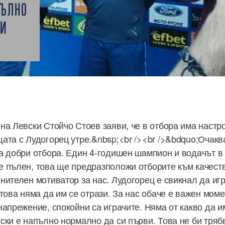
ПЪЛНО
ВИ
на Левски Стойчо Стоев заяви, че в отбора има настро
ата с Лудогорец утре.&nbsp;<br /><br />&bdquo;Очакв
а добри отбора. Един 4-годишен шампион и водачът в
 пълен, това ще предразположи отборите към качест
нителен мотиватор за нас. Лудогорец е свикнал да иг
това няма да им се отрази. За нас обаче е важен моме
напрежение, спокойни са играчите. Няма от какво да 
ски е напълно нормално да си първи. Това не би тряб