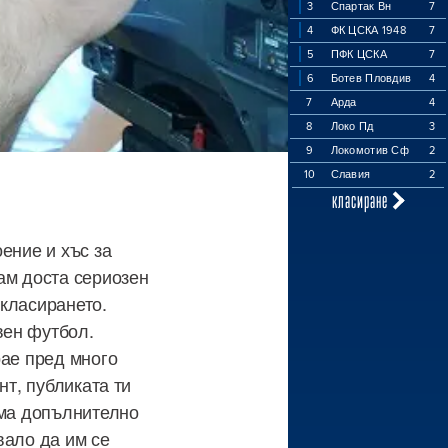
3
Спартак Вн
7
4
ФК ЦСКА 1948
7
5
ПФК ЦСКА
7
6
Ботев Пловдив
4
7
Арда
4
8
Локо Пд
3
9
Локомотив Сф
2
10
Славия
2
класиране
ение и хъс за
ам доста сериозен
 класирането.
вен футбол.
рае пред много
нт, публиката ти
има допълнително
вало да им се