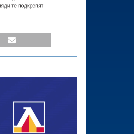
ляди те подкрепят