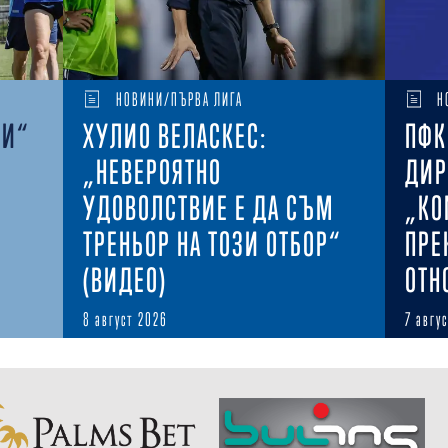
НОВИНИ/ПЪРВА ЛИГА
Н
КИ“
ХУЛИО ВЕЛАСКЕС:
ПФК
„НЕВЕРОЯТНО
ДИР
УДОВОЛСТВИЕ Е ДА СЪМ
„КО
ТРЕНЬОР НА ТОЗИ ОТБОР“
ПРЕ
(ВИДЕО)
ОТН
8 август 2026
7 авгу