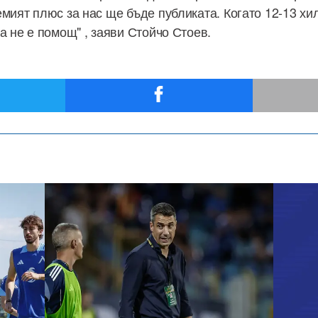
емият плюс за нас ще бъде публиката. Когато 12-13 хи
а не е помощ" , заяви Стойчо Стоев.