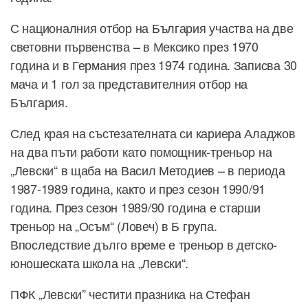
С националния отбор на България участва на две
световни първенства – в Мексико през 1970
година и в Германия през 1974 година. Записва 30
мача и 1 гол за представителния отбор на
България.
След края на състезателната си кариера Аладжов
на два пъти работи като помощник-треньор на
„Левски“ в щаба на Васил Методиев – в периода
1987-1989 година, както и през сезон 1990/91
година. През сезон 1989/90 година е старши
треньор на „Осъм“ (Ловеч) в Б група.
Впоследствие дълго време е треньор в детско-
юношеската школа на „Левски“.
ПФК „Левски” честити празника на Стефан