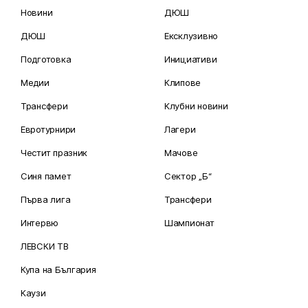
Новини
ДЮШ
ДЮШ
Ексклузивно
Подготовка
Инициативи
Медии
Клипове
Трансфери
Клубни новини
Евротурнири
Лагери
Честит празник
Мачове
Синя памет
Сектор „Б“
Първа лига
Трансфери
Интервю
Шампионат
ЛЕВСКИ ТВ
Купа на България
Каузи