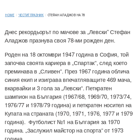
HOME
/
ЧЕСТИТ ПРАЗНИК
/
СТЕФАН АЛАДЖОВ НА 78
Днес рекордьорът по мачове за „Левски” Стефан
Аладжов празнува своя 78-ми рожден ден.
Роден на 18 октомври 1947 година в София, той
започва своята кариера в „Спартак“, след което
преминава в „Сливен“. През 1967 година облича
синия екип и изиграва впечатляващите 469 мача,
вкарвайки и 3 гола за „Левски“. Петкратен
шампион на България (1967/68, 1969/70, 1973/74,
1976/77 и 1978/79 година) и петкратен носител на
Купата на страната (1970, 1971, 1976, 1977 и 1979
година). Футболист №1 на България за 1970
година. „Заслужил майстор на спорта“ от 1973
година.