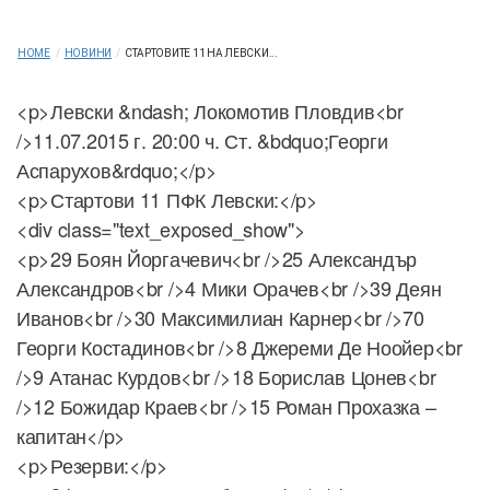
HOME
/
НОВИНИ
/
СТАРТОВИТЕ 11 НА ЛЕВСКИ...
<p>Левски &ndash; Локомотив Пловдив<br
/>11.07.2015 г. 20:00 ч. Ст. &bdquo;Георги
Аспарухов&rdquo;</p>
<p>Стартови 11 ПФК Левски:</p>
<div class="text_exposed_show">
<p>29 Боян Йоргачевич<br />25 Александър
Александров<br />4 Мики Орачев<br />39 Деян
Иванов<br />30 Максимилиан Карнер<br />70
Георги Костадинов<br />8 Джереми Де Ноойер<br
/>9 Атанас Курдов<br />18 Борислав Цонев<br
/>12 Божидар Краев<br />15 Роман Прохазка –
капитан</p>
<p>Резерви:</p>