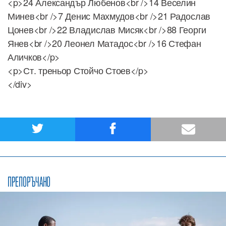
<p>24 Александър Любенов<br />14 Веселин
Минев<br />7 Денис Махмудов<br />21 Радослав
Цонев<br />22 Владислав Мисяк<br />88 Георги
Янев<br />20 Леонел Матадос<br />16 Стефан
Аличков</p>
<p>Ст. треньор Стойчо Стоев</p>
</div>
ПРЕПОРЪЧАНО