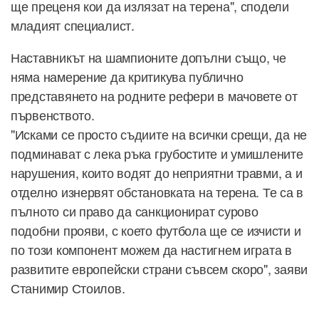
ще преценя кои да излязат на терена", сподели
младият специалист.
Наставникът на шампионите допълни също, че
няма намерение да критикува публично
представянето на родните рефери в мачовете от
първенството.
"Исками се просто съдиите на всички срещи, да не
подминават с лека ръка грубостите и умишлените
нарушения, които водят до неприятни травми, а и
отделно изнервят обстановката на терена. Те са в
пълното си право да санкционират сурово
подобни прояви, с което футбола ще се изчисти и
по този компонент можем да настигнем играта в
развитите европейски страни съвсем скоро", заяви
Станимир Стоилов.