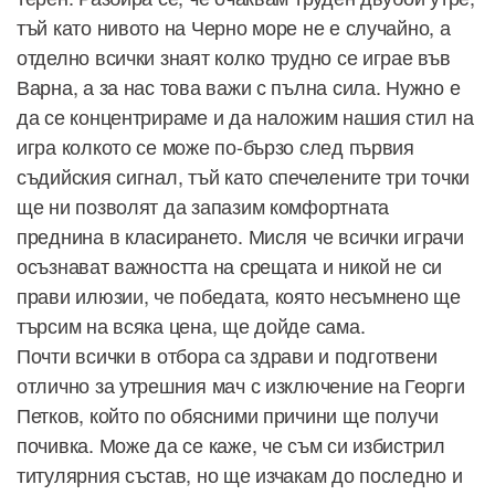
тъй като нивото на Черно море не е случайно, а
отделно всички знаят колко трудно се играе във
Варна, а за нас това важи с пълна сила. Нужно е
да се концентрираме и да наложим нашия стил на
игра колкото се може по-бързо след първия
съдийския сигнал, тъй като спечелените три точки
ще ни позволят да запазим комфортната
преднина в класирането. Мисля че всички играчи
осъзнават важността на срещата и никой не си
прави илюзии, че победата, която несъмнено ще
търсим на всяка цена, ще дойде сама.
Почти всички в отбора са здрави и подготвени
отлично за утрешния мач с изключение на Георги
Петков, който по обясними причини ще получи
почивка. Може да се каже, че съм си избистрил
титулярния състав, но ще изчакам до последно и