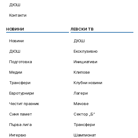
ДЮШ
Контакти
НОВИНИ
ЛЕВСКИ ТВ
Новини
ДЮШ
ДЮШ
Ексклузивно
Подготовка
Инициативи
Медии
Клипове
Трансфери
Клубни новини
Евротурнири
Лагери
Честит празник
Мачове
Синя памет
Сектор „Б“
Първа лига
Трансфери
Интервю
Шампионат