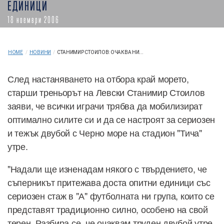
ЕДИНИЦИ
18 ноември 2006
HOME
/
НОВИНИ
/
СТАНИМИР СТОИЛОВ: ОЧАКВА НИ...
След настаняването на отбора край морето,
старши треньорът на Левски Станимир Стоилов
заяви, че всички играчи трябва да мобилизират
оптимално силите си и да се настроят за сериозен
и тежък двубой с Черно море на стадион "Тича"
утре.
"Надали ще изненадам някого с твърдението, че
съперникът притежава доста опитни единици със
сериозен стаж в "А" футболната ни група, които се
представят традиционно силно, особено на свой
терен. Разбира се, че очаквам труден двубой утре,