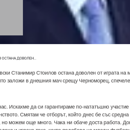
ОСТАНА ДОВОЛЕН...
вски Станимир Стоилов остана доволен от играта на 
ито заложи в днешния мач срещу Черноморец, спечелен
нас. Искахме да си гарантираме по-нататъшно участие 
ството. Смятам че отборът, който днес бе със средна 
, но можем още много. Чака ни обаче доста работа. До
адоха и играха така, както подобава на млади футболи