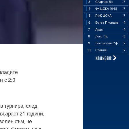
3
Спартак Вн
7
4
ФК ЦСКА 1948
7
5
ПФК ЦСКА
7
6
Ботев Пловдив
4
7
Арда
4
8
Локо Пд
3
9
Локомотив Сф
2
10
Славия
2
класиране
младите
 с 2:0
в турнира, след
възраст 21 години,
волен съм, че
сти. Смятам, че с