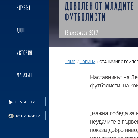
ДОВОЛЕН ОТ МЛАДИТЕ
КЛУБЪТ
ФУТБОЛИСТИ
ДЮШ
12 декември 2007
ИСТОРИЯ
HOME
/
НОВИНИ
/
СТАНИМИР СТОИЛОВ 
МАГАЗИН
Наставникът на Ле
футболисти, на ко
LEVSKI TV
„Важна победа за 
КУПИ КАРТА
неудачите в първен
показа добро ниво
момчетата се разд