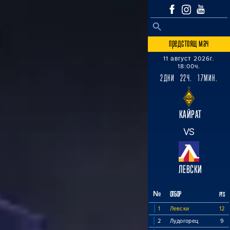
SEARCH BUTTON
Search
for:
предстоящ мач
11 август 2026г.
18:00ч.
2ДНИ 22Ч. 17МИН.
КАЙРАТ
VS
ЛЕВСКИ
№
ОТБОР
PTS
1
Левски
12
2
Лудогорец
9