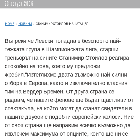
23 август 2006
HOME
/
НОВИНИ
/
СТАНИМИР СТОИЛОВ: НАШАТА ЦЕЛ...
Въпреки че Левски попадна в безспорно най-
тежката група в Шампионската лига, старши
треньорът на сините Станимир Стоилов реагира
спокойно на това, което му предложи
жребия.“Изтеглихме двата възможно най-силни
отбора в Европа, както и изключително класния
тим на Вердер Бремен. От друга страна се
радвам, че нашите фенове ще бъдат щастливи от
спектакъла, на който могат да станат свидетели в
нашите двубои с подобни европейски колоси. Ние
от своя страна ще направим всичко възможно да
извлечем максимума от опциите, които ще ни се