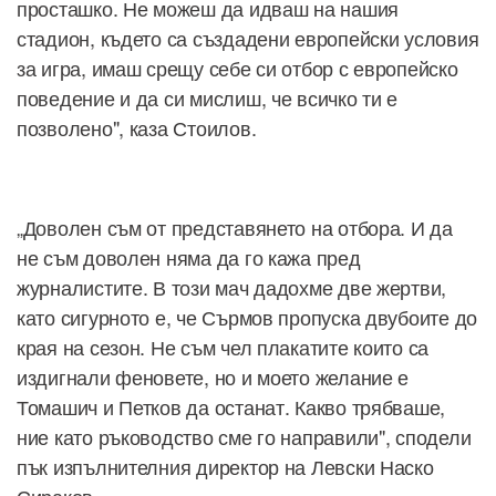
просташко. Не можеш да идваш на нашия
стадион, където са създадени европейски условия
за игра, имаш срещу себе си отбор с европейско
поведение и да си мислиш, че всичко ти е
позволено", каза Стоилов.
„Доволен съм от представянето на отбора. И да
не съм доволен няма да го кажа пред
журналистите. В този мач дадохме две жертви,
като сигурното е, че Сърмов пропуска двубоите до
края на сезон. Не съм чел плакатите които са
издигнали феновете, но и моето желание е
Томашич и Петков да останат. Какво трябваше,
ние като ръководство сме го направили", сподели
пък изпълнителния директор на Левски Наско