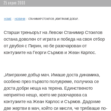
25 април 2008
HOME
/
НОВИНИ
/
СТАНИМИР СТОИЛОВ: „ИЗИГРАХМЕ ДОБЪР...
Старши треньорът на Левски Станимир Стоилов
остана доволен от играта и победа на своя отбор
от двубоя с Пирин, но бе разочарован от
контузиите на Георги Сърмов и Жеан Карлос.
„Изиграхме добър мач. Имаше доста динамика,
особено през първото полувреме, получиха се
доста добри неща на терена. Единственото
неприятно нещо, което ме разочарова са
контузиите на Жеан Карлос и Сърмов. Дадохме
две жертви в мач, който си мисля, че трябваше по-