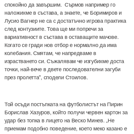
спокойно да завършим. Сърмов например го
наложихме в състава, а знаете, че Боримиров и
Лусио Вагнер не са с достатъчно игрова практика
след контузиите. Това ще ми попречи за
вариативност в състава в оставащите мачове.
Когато се гради нов отбор е нормално да има
колебания. Смятам, че напредваме в
израстването си. Съжалявам че изгубихме доста
точки, най-вече в двете последователни загуби
през пролетта", сподели Стоилов.
Той осъди постъпката на футболистът на Пирин
Борислав Хазуров, който получи червен картон за
удар без топка в лицето на Веско Минев. „Не
приемам подобно поведение, което меко казано е