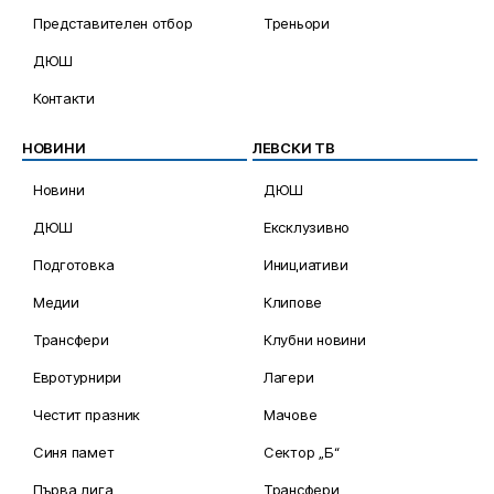
Представителен отбор
Треньори
ДЮШ
Контакти
НОВИНИ
ЛЕВСКИ ТВ
Новини
ДЮШ
ДЮШ
Ексклузивно
Подготовка
Инициативи
Медии
Клипове
Трансфери
Клубни новини
Евротурнири
Лагери
Честит празник
Мачове
Синя памет
Сектор „Б“
Първа лига
Трансфери