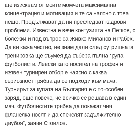
ще изисквам от моите момчета максимална
концентрация и мотивация и те са наясно с това
нещо. Продължават да ни преследват кадрови
проблеми. Известна е вече контузията на Петков, с
болежки и под въпрос са Живко Миланов и Рабех.
Да ви кажа честно, не знам дали след сутришната
тренировка ще съумея да събера пълна група
футболисти. Левски като носител на трофея и
изявен турнирен отбор е наясно с каква
сериозност трябва да се подходи към мача.
Турнирът за купата на България е с по-особен
заряд, още повече, че всичко се решава в един
мач. Футболистите трябва да покажат чия
фланелка носят и да спечелят задължително
двубоя", заяви Стоилов.