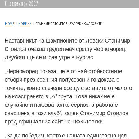
11 декември 2007
HOME
/
НОВИНИ
/
СТАНИМИР СТОИЛОВ: „ВЪПРЕКИ КАДРОВИТЕ...
Наставникът на шампионите от Левски Станимир
Стоилов очаква труден мач срещу Черноморец.
Двубоят ще се играе утре в Бургас.
„Черноморец показа, че е от най-стойностните
отбори през есенния полусезон и го доказа с
точките, които спечели срещу съставите от челото
на класирането в „А" група. Това никак не е
случайно и показва колко сериозна работа е
свършена в този клуб", заяви Станимир Стоилов
пред официалния сайт на ПФК Левски.
„За да победим, което е нашата единствена цел,