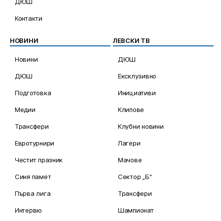
ДЮШ
Контакти
НОВИНИ
ЛЕВСКИ ТВ
Новини
ДЮШ
ДЮШ
Ексклузивно
Подготовка
Инициативи
Медии
Клипове
Трансфери
Клубни новини
Евротурнири
Лагери
Честит празник
Мачове
Синя памет
Сектор „Б“
Първа лига
Трансфери
Интервю
Шампионат