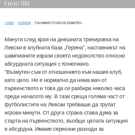
4 август 2006
HOME
/
НОВИНИ
/
СТАНИМИР СТОИЛОВ: ВЪЗМУТЕН...
Минути след края на днешната тренировка на
Левски в клубната база „Герена”, наставникът на
шампионите изрази своето недоволство относно
абсурдната ситуация с Конелиано.
“Възмутен съм от отношението към нашия клуб,
като цяло. Не е нормално да няма мач от
първенството и това да се разбира няколко часа
преди началото му. В тази среща голяма част от
футболистите на Левски трябваше да трупат
игрови минути. От друга страна става дума за
старта на първенството, въобще цялата ситуация
е абсурдна. Имаме сериозни разходи за