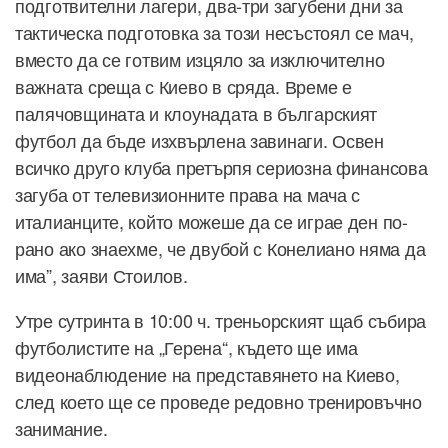
подготвителни лагери, два-три загубени дни за
тактическа подготовка за този несъстоял се мач,
вместо да се готвим изцяло за изключително
важната среща с Киево в сряда. Време е
палячовщината и клоунадата в българският
футбол да бъде изхвърлена завинаги. Освен
всичко друго клуба претърпя сериозна финансова
загуба от телевизионните права на мача с
италианците, който можеше да се играе ден по-
рано ако знаехме, че двубой с Конелиано няма да
има”, заяви Стоилов.
Утре сутринта в 10:00 ч. треньорският щаб събира
футболистите на „Герена“, където ще има
видеонаблюдение на представянето на Киево,
след което ще се проведе редовно тренировъчно
занимание.