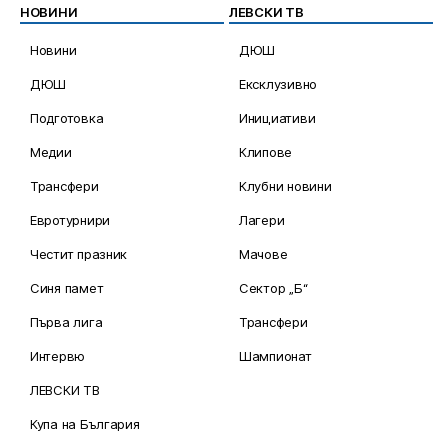
НОВИНИ
ЛЕВСКИ ТВ
Новини
ДЮШ
ДЮШ
Ексклузивно
Подготовка
Инициативи
Медии
Клипове
Трансфери
Клубни новини
Евротурнири
Лагери
Честит празник
Мачове
Синя памет
Сектор „Б“
Първа лига
Трансфери
Интервю
Шампионат
ЛЕВСКИ ТВ
Купа на България