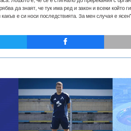
рябва да знаят, че тук има ред и закон и всеки който г
 какъв е си носи последствията. За мен случая е ясен