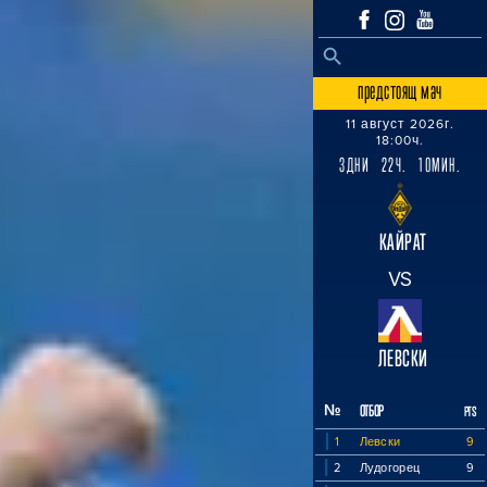
SEARCH BUTTON
Search
for:
предстоящ мач
11 август 2026г.
18:00ч.
3ДНИ 22Ч. 10МИН.
КАЙРАТ
VS
ЛЕВСКИ
№
ОТБОР
PTS
1
Левски
9
2
Лудогорец
9