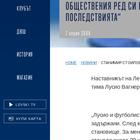
ОБЩЕСТВЕНИЯ РЕД СИ 
КЛУБЪТ
ПОСЛЕДСТВИЯТА“
ДЮШ
7 април 2008
ИСТОРИЯ
HOME
/
НОВИНИ
/
СТАНИМИР СТОИЛОВ:
Наставникът на Ле
МАГАЗИН
тима Лусио Вагнер
LEVSKI TV
„Лусио и футболис
КУПИ КАРТА
задържани. След к
становище. За мен
станало около 22 ч