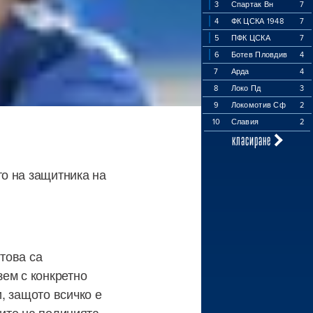
3
Спартак Вн
7
4
ФК ЦСКА 1948
7
5
ПФК ЦСКА
7
6
Ботев Пловдив
4
7
Арда
4
8
Локо Пд
3
9
Локомотив Сф
2
10
Славия
2
класиране
о на защитника на
това са
ем с конкретно
, защото всичко е
ните на полицията.