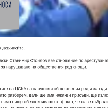
НОСИ
 „ВСЕКИ КОЙТО...
вски Станимир Стоилов взе отношение по арестуванет
 за нарушаване на обществения ред снощи.
тите на ЦСКА са нарушили обществения ред и заради 
ато разберем, дали ще има някакви присъди, ще излез
 няма нищо обезпокояващо от факта, че са се събрали
аса. Лошото е, че се е стигнало до пререкания с орга