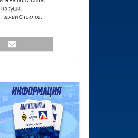
и наруши,
", заяви Стоилов.