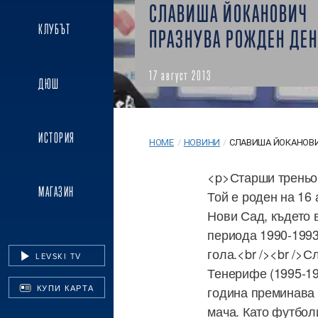
СЛАВИША ЙОКАНОВИЧ
КЛУБЪТ
ПРАЗНУВА РОЖДЕН ДЕН
17 август 2013
ДЮШ
ИСТОРИЯ
HOME
/
НОВИНИ
/
СЛАВИША ЙОКАНОВИ
<p>Старши треньор
МАГАЗИН
Той е роден на 16
Нови Сад, където в
периода 1990-1993
гола.<br /><br />
LEVSKI TV
Тенерифе (1995-19
КУПИ КАРТА
година преминава 
мача. Като футбол