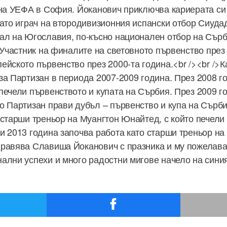
 на УЕФА в София. Йоканович приключва кариерата си
като играч на втородивизионния испански отбор Сиудад
ал на Югославия, по-късно национален отбор на Сърби
 Участник на финалите на световното първенство през
ейското първенство през 2000-та година.<br /><br />К
за Партизан в периода 2007-2009 година. През 2008 г
печели първенството и купата на Сърбия. През 2009 г
о Партизан прави дубъл – първенство и купа на Сърб
 старши треньор на Муангтон Юнайтед, с който печели 
и 2013 година започва работа като старши треньор на 
равява Славиша Йоканович с празника и му пожелава
ални успехи и много радостни мигове начело на синия