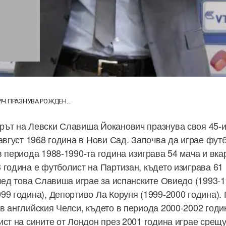
Ч ПРАЗНУВА РОЖДЕН...
ът на Левски Славиша Йоканович празнува своя 45-и
 август 1968 година в Нови Сад. Започва да играе фу
 периода 1988-1990-та година изиграва 54 мача и вкар
 година е футболист на Партизан, където изиграва 61 
След това Славиша играе за испанските Овиедо (1993-1
99 година), Депортиво Ла Коруня (1999-2000 година). 
в английския Челси, където в периода 2000-2002 годи
ист на сините от Лондон през 2001 година играе срещу