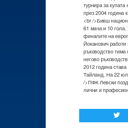
турнира за купата
през 2004 година 
<br />Бивш национ
61 мача и 10 гола.
финалите на европ
Йоканович работи 
ръководство тима 
негово ръководств
2012 година става
Тайланд. На 22 юл
/>ПФК Левски позд
лични и професион