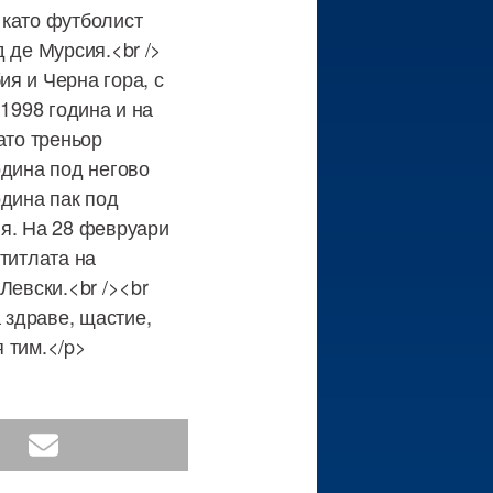
 като футболист
 де Мурсия.<br />
я и Черна гора, с
 1998 година и на
ато треньор
одина под негово
одина пак под
ия. На 28 февруари
титлата на
Левски.<br /><br
 здраве, щастие,
 тим.</p>