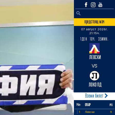
SEARCH BUTTON
Search
for:
предстоящ мач
07 август 2026г.
21:15ч.
1ДЕН 10Ч. 35МИН.
ЛЕВСКИ
VS
ЛОКО ПД
Вземи билет
№
ОТБОР
PTS
1
Левски
9