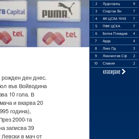
2
Лудогорец
9
3
Спартак Вн
7
4
ФК ЦСКА 1948
7
5
ПФК ЦСКА
7
6
Ботев Пловдив
4
7
Арда
4
8
Локо Пд
3
9
Локомотив Сф
2
10
Славия
2
класиране
 рожден ден днес.
тбол във Войводина
ва 10 гола. В
мача и вкарва 20
995 година),
През 2000-та
на записва 39
 Левски в мач от