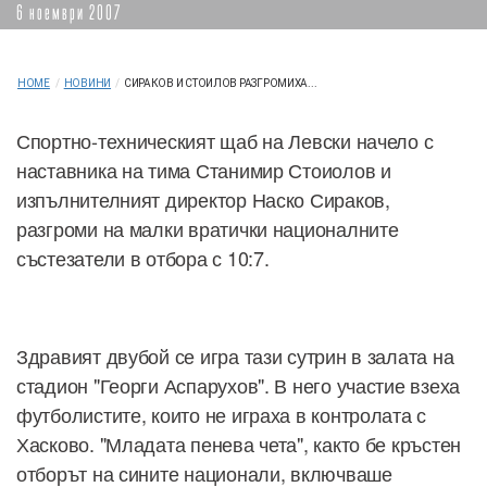
6 ноември 2007
HOME
/
НОВИНИ
/
СИРАКОВ И СТОИЛОВ РАЗГРОМИХА...
Спортно-техническият щаб на Левски начело с
наставника на тима Станимир Стоиолов и
изпълнителният директор Наско Сираков,
разгроми на малки вратички националните
състезатели в отбора с 10:7.
Здравият двубой се игра тази сутрин в залата на
стадион "Георги Аспарухов". В него участие взеха
футболистите, които не играха в контролата с
Хасково. "Младата пенева чета", както бе кръстен
отборът на сините национали, включваше