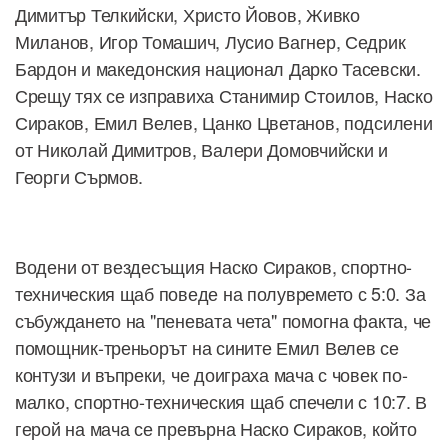
Димитър Телкийски, Христо Йовов, Живко
Миланов, Игор Томашич, Лусио Вагнер, Седрик
Бардон и македонския национал Дарко Тасевски.
Срещу тях се изправиха Станимир Стоилов, Наско
Сираков, Емил Велев, Цанко Цветанов, подсилени
от Николай Димитров, Валери Домовчийски и
Георги Сърмов.
Водени от вездесъщия Наско Сираков, спортно-
техническия щаб поведе на полувремето с 5:0. За
събуждането на "пеневата чета" помогна факта, че
помощник-треньорът на сините Емил Велев се
контузи и въпреки, че доиграха мача с човек по-
малко, спортно-техническия щаб спечели с 10:7. В
герой на мача се превърна Наско Сираков, който