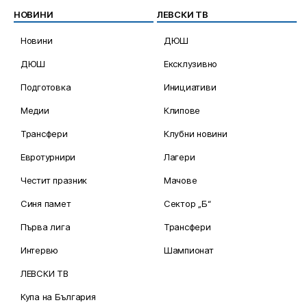
НОВИНИ
ЛЕВСКИ ТВ
Новини
ДЮШ
ДЮШ
Ексклузивно
Подготовка
Инициативи
Медии
Клипове
Трансфери
Клубни новини
Евротурнири
Лагери
Честит празник
Мачове
Синя памет
Сектор „Б“
Първа лига
Трансфери
Интервю
Шампионат
ЛЕВСКИ ТВ
Купа на България