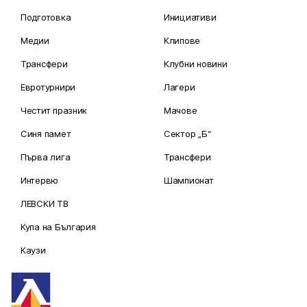
Подготовка
Инициативи
Медии
Клипове
Трансфери
Клубни новини
Евротурнири
Лагери
Честит празник
Мачове
Синя памет
Сектор „Б“
Първа лига
Трансфери
Интервю
Шампионат
ЛЕВСКИ ТВ
Купа на България
Каузи