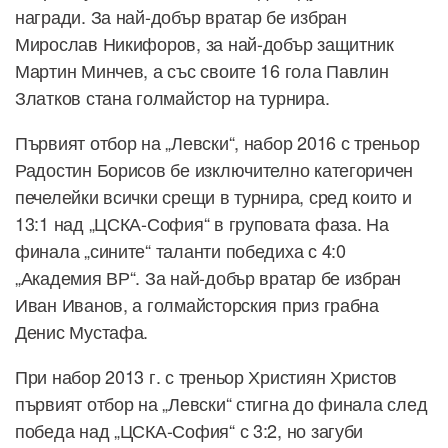
награди. За най-добър вратар бе избран
Мирослав Никифоров, за най-добър защитник
Мартин Минчев, а със своите 16 гола Павлин
Златков стана голмайстор на турнира.
Първият отбор на „Левски“, набор 2016 с треньор
Радостин Борисов бе изключително категоричен
печелейки всички срещи в турнира, сред които и
13:1 над „ЦСКА-София“ в груповата фаза. На
финала „сините“ таланти победиха с 4:0
„Академия ВР“. За най-добър вратар бе избран
Иван Иванов, а голмайсторския приз грабна
Денис Мустафа.
При набор 2013 г. с треньор Християн Христов
първият отбор на „Левски“ стигна до финала след
победа над „ЦСКА-София“ с 3:2, но загуби