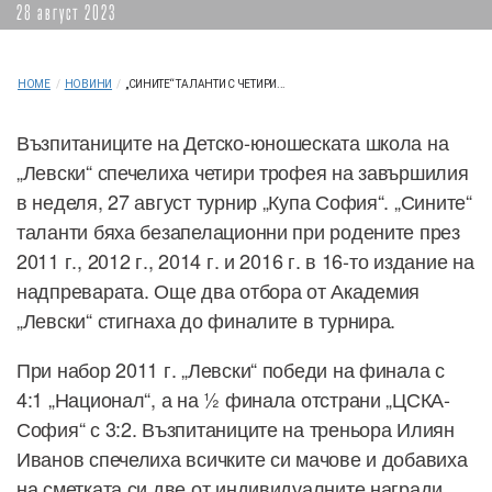
28 август 2023
HOME
/
НОВИНИ
/
„СИНИТЕ“ ТАЛАНТИ С ЧЕТИРИ...
Възпитаниците на Детско-юношеската школа на
„Левски“ спечелиха четири трофея на завършилия
в неделя, 27 август турнир „Купа София“. „Сините“
таланти бяха безапелационни при родените през
2011 г., 2012 г., 2014 г. и 2016 г. в 16-то издание на
надпреварата. Още два отбора от Академия
„Левски“ стигнаха до финалите в турнира.
При набор 2011 г. „Левски“ победи на финала с
4:1 „Национал“, а на ½ финала отстрани „ЦСКА-
София“ с 3:2. Възпитаниците на треньора Илиян
Иванов спечелиха всичките си мачове и добавиха
на сметката си две от индивидуалните награди.