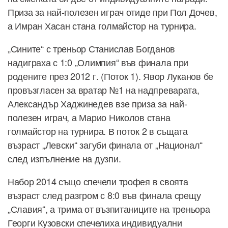
Приза за най-полезен играч отиде при Пол Дочев,
а Имран Хасан стана голмайстор на турнира.
„Сините“ с треньор Станислав Богданов
надиграха с 1:0 „Олимпия“ във финала при
родените през 2012 г. (Поток 1). Явор Луканов бе
провъзгласен за вратар №1 на надпреварата,
Александър Хаджинедев взе приза за най-
полезен играч, а Марио Николов стана
голмайстор на турнира. В поток 2 в същата
възраст „Левски“ загуби финала от „Национал“
след изпълнение на дузпи.
Набор 2014 също спечели трофея в своята
възраст след разгром с 8:0 във финала срещу
„Славия“, а трима от възпитаниците на треньора
Георги Кузовски спечелиха индивидуални