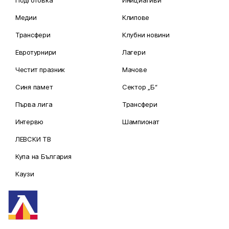
Подготовка
Инициативи
Медии
Клипове
Трансфери
Клубни новини
Евротурнири
Лагери
Честит празник
Мачове
Синя памет
Сектор „Б“
Първа лига
Трансфери
Интервю
Шампионат
ЛЕВСКИ ТВ
Купа на България
Каузи