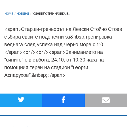
HOME
/
НОВИНИ
/
"СИНИТЕ" С ТРЕНИРОВКА В...
<span>Старши-треньорът на Левски Стойчо Стоев
събира своите подопечни за&nbsp;тренировка
веднага след успеха над Черно море с 1:0.
</span><br /><br /><span>Заниманието на
"сините" е в събота, 24.10, от 10:30 часа на
помощния терен на стадион "Георги
Аспарухов".&nbsp;</span>