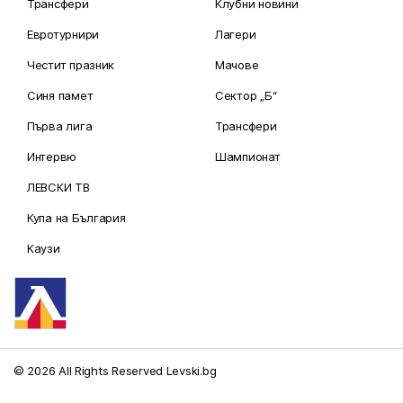
Трансфери
Клубни новини
Евротурнири
Лагери
Честит празник
Мачове
Синя памет
Сектор „Б“
Първа лига
Трансфери
Интервю
Шампионат
ЛЕВСКИ ТВ
Купа на България
Каузи
© 2026 All Rights Reserved Levski.bg