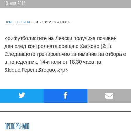
13 юли 2014
HOME
/
НОВИНИ
/
СИНИТЕ С ТРЕНИРОВКА В...
<p>Футболистите на Левски получиха почивен
ден след контролната среща с Хасково (2:1).
Следващото тренировъчно занимание на отбора е
в понеделник, 14-и юли от 18,30 часа на
&ldquo;Герена&rdquo;.</p>
ПРЕПОРЪЧАНО