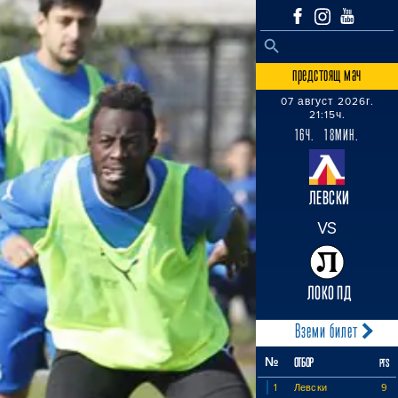
SEARCH BUTTON
Search
for:
предстоящ мач
07 август 2026г.
21:15ч.
16Ч. 18МИН.
ЛЕВСКИ
VS
ЛОКО ПД
Вземи билет
№
ОТБОР
PTS
1
Левски
9