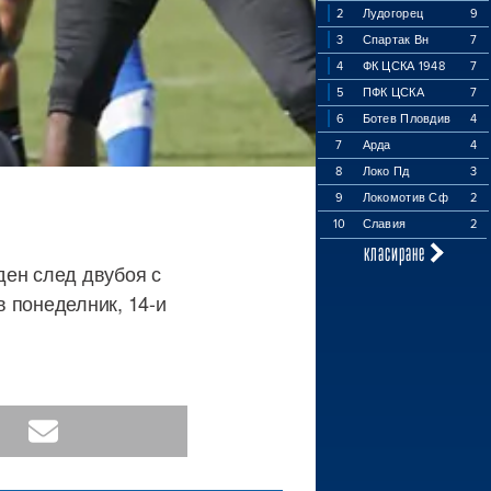
2
Лудогорец
9
3
Спартак Вн
7
4
ФК ЦСКА 1948
7
5
ПФК ЦСКА
7
6
Ботев Пловдив
4
7
Арда
4
8
Локо Пд
3
9
Локомотив Сф
2
10
Славия
2
класиране
ден след двубоя с
в понеделник, 14-и