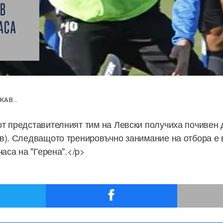
 В
АСА
А В...
т представителният тим на Левски получиха почивен 
в). Следващото тренировъчно занимание на отбора е 
часа на "Герена".</p>