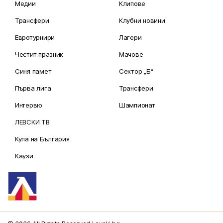
Медии
Клипове
Трансфери
Клубни новини
Евротурнири
Лагери
Честит празник
Мачове
Синя памет
Сектор „Б“
Първа лига
Трансфери
Интервю
Шампионат
ЛЕВСКИ ТВ
Купа на България
Каузи