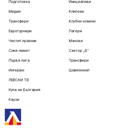
Подготовка
Инициативи
Медии
Клипове
Трансфери
Клубни новини
Евротурнири
Лагери
Честит празник
Мачове
Синя памет
Сектор „Б“
Първа лига
Трансфери
Интервю
Шампионат
ЛЕВСКИ ТВ
Купа на България
Каузи