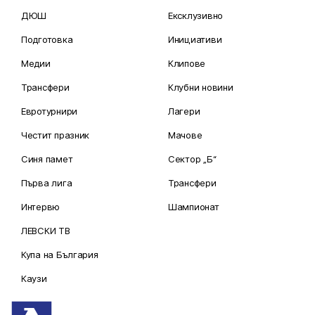
ДЮШ
Ексклузивно
Подготовка
Инициативи
Медии
Клипове
Трансфери
Клубни новини
Евротурнири
Лагери
Честит празник
Мачове
Синя памет
Сектор „Б“
Първа лига
Трансфери
Интервю
Шампионат
ЛЕВСКИ ТВ
Купа на България
Каузи