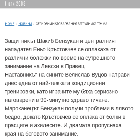
1 юли 2008
HOME
/
НОВИНИ
/
СЕРИОЗНИ НАТОВАРВАНИЯ ЗАТРУДНИХА ТРИМА...
Защитникът Шакиб Бензукан и централният
нападател Еньо Кръстовчев се оплакаха от
различни болежки по време на сутрешното
занимание на Левски в Правец.
Наставникът на сините Велислав Вуцов направи
днес една от най-тежката кондиционни
тренировки, като играчите му бяха сериозно
натоварени в 90-минутно здраво тичане.
Мароканецът Бензукан получи проблеми в лявото
бедро, докато Кръстовчев се оплака от болки в
прасците и ахилесите. И двамата пропуснаха
края на беговото занимание.