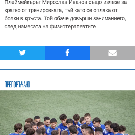
Плеймейкърът Мирослав Иванов също излезе за
кратко от тренировката, тъй като се оплака от
болки в кръста. Той обаче довърши заниманието,
след намесата на физиотерапевтите.
ПРЕПОРЪЧАНО