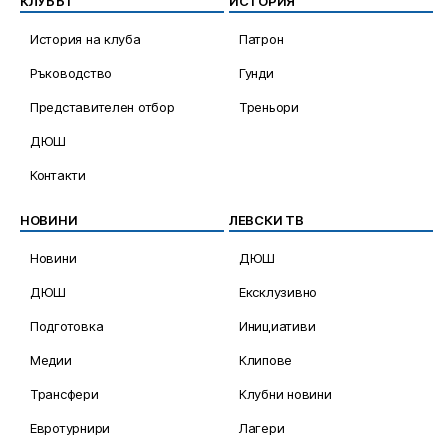
КЛУБЪТ
ИСТОРИЯ
История на клуба
Патрон
Ръководство
Гунди
Представителен отбор
Треньори
ДЮШ
Контакти
НОВИНИ
ЛЕВСКИ ТВ
Новини
ДЮШ
ДЮШ
Ексклузивно
Подготовка
Инициативи
Медии
Клипове
Трансфери
Клубни новини
Евротурнири
Лагери