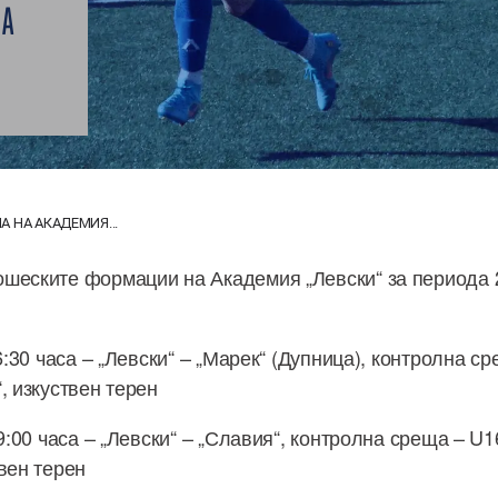
НА
 НА АКАДЕМИЯ...
шеските формации на Академия „Левски“ за периода 2
16:30 часа – „Левски“ – „Марек“ (Дупница), контролна с
, изкуствен терен
 9:00 часа – „Левски“ – „Славия“, контролна среща – U1
вен терен