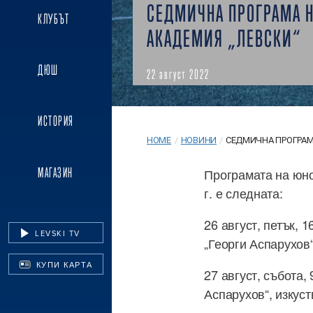
СЕДМИЧНА ПРОГРАМА 
КЛУБЪТ
АКАДЕМИЯ „ЛЕВСКИ“
ДЮШ
22 август 2022
ИСТОРИЯ
HOME
/
НОВИНИ
/
СЕДМИЧНА ПРОГРАМА
МАГАЗИН
Програмата на юно
г. е следната:
26 август, петък, 
LEVSKI TV
„Георги Аспарухов“
КУПИ КАРТА
27 август, събота,
Аспарухов“, изкуст