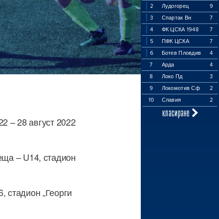
2
Лудогорец
9
3
Спартак Вн
7
4
ФК ЦСКА 1948
7
5
ПФК ЦСКА
7
6
Ботев Пловдив
4
7
Арда
4
8
Локо Пд
3
9
Локомотив Сф
2
10
Славия
2
класиране
2 – 28 август 2022
реща – U14, стадион
6, стадион „Георги