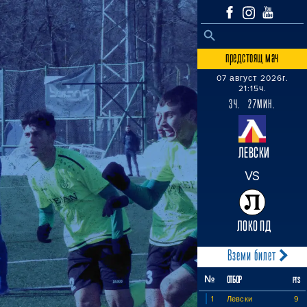
SEARCH BUTTON
Search
for:
предстоящ мач
07 август 2026г.
21:15ч.
3Ч. 27МИН.
ЛЕВСКИ
VS
ЛОКО ПД
Вземи билет
№
ОТБОР
PTS
1
Левски
9