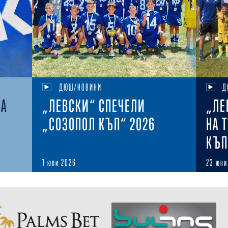
ДЮШ/НОВИНИ
Д
НА
„ЛЕВСКИ“ СПЕЧЕЛИ
„ЛЕ
„СОЗОПОЛ КЪП“ 2026
НА 
КЪП
1 юли 2026
23 юни